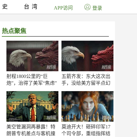
历史
台湾
APP访问
登录
热点聚焦
射程1800公里的“巨
五箭齐发：东大这次出
炮”，治得了美军“焦虑”
手，没给美方留半点幻
吗？
想
美空管漏洞再暴露！特
莫迪开大！砸碎印军17
朗普专机差点与客机撞
个司令部，重组指挥结