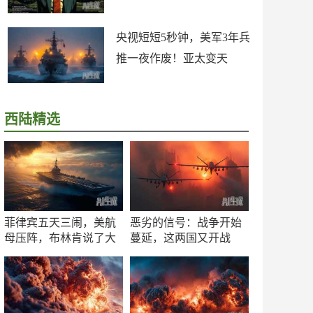
央视短短5秒钟，美军3年兵
推一夜作废！亚太变天
西陆精选
菲律宾五天三闹，美航
恶劣的信号：战争开始
母压阵，布林肯说了大
蔓延，这两国又开战
实话
了！