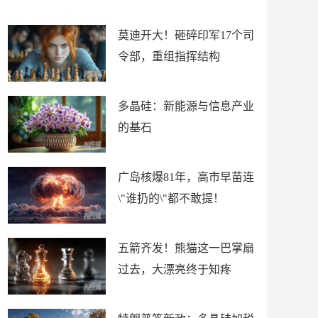
上
构
莫迪开大！砸碎印军17个司
令部，重组指挥结构
多晶硅：新能源与信息产业
的基石
广岛核爆81年，高市早苗连
\"谁扔的\"都不敢提！
五箭齐发！熊猫这一巴掌扇
过去，大漂亮终于知疼