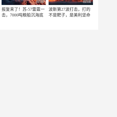
报复来了！苏-57雷霆一
波斯第27波打击，打的
击，7000吨粮船沉海底
不是靶子，是美利坚命
门