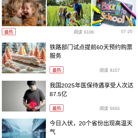
07-20
最热
阅读
6106
铁路部门试点提前60天预约购票
服务
最热
阅读
8157
我国2025年医保待遇享受人次达
87.5亿
最热
阅读
5555
今日入伏，20个省份出现高温天
气