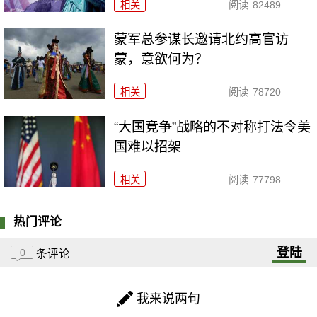
相关
阅读
82489
​蒙军总参谋长邀请北约高官访
蒙，意欲何为？
相关
阅读
78720
“大国竞争”战略的不对称打法令美
国难以招架
相关
阅读
77798
热门评论
登陆
0
条评论
我来说两句