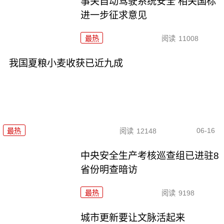
事关自动驾驶系统安全 相关国标
进一步征求意见
最热
阅读
11008
我国夏粮小麦收获已近九成
06-16
最热
阅读
12148
中央安全生产考核巡查组已进驻8
省份明查暗访
最热
阅读
9198
城市更新要让文脉活起来