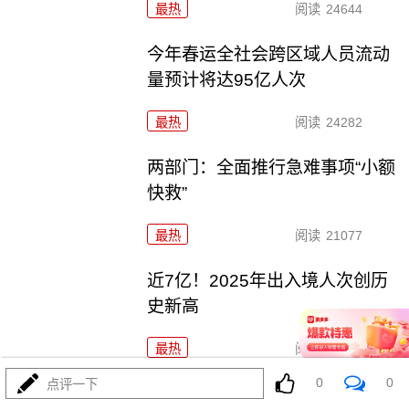
最热
阅读
24644
今年春运全社会跨区域人员流动
量预计将达95亿人次
最热
阅读
24282
两部门：全面推行急难事项“小额
快救”
最热
阅读
21077
近7亿！2025年出入境人次创历
史新高
最热
阅读
19333
0
0
点评一下
过完春节过春糖 开局最红是成都