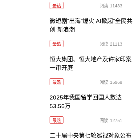
最热
阅读
11483
微短剧“出海”爆火 AI掀起“全民共
创”新浪潮
最热
阅读
21113
恒大集团、恒大地产及许家印案
一审开庭
最热
阅读
15968
2025年我国留学回国人数达
53.56万
最热
阅读
12751
二十届中央第七轮巡视对象公布