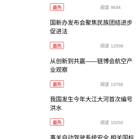
最热
阅读
9594
国新办发布会聚焦民族团结进步
促进法
最热
阅读
12938
从创新到共赢——链博会航空产
业观察
最热
阅读
13768
我国发生今年大江大河首次编号
洪水
最热
阅读
10250
事关自动驾驶系统安全 相关国标