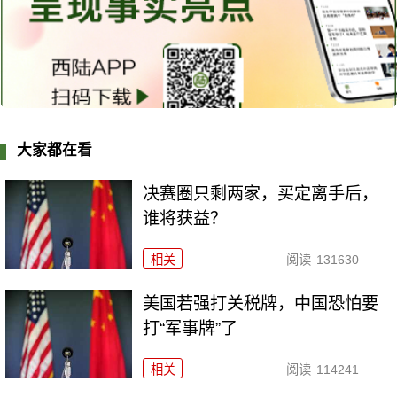
大家都在看
决赛圈只剩两家，买定离手后，
谁将获益？
相关
阅读
131630
美国若强打关税牌，中国恐怕要
打“军事牌”了
相关
阅读
114241