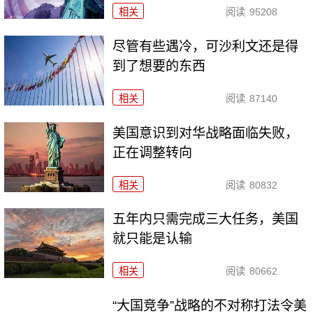
相关
阅读
95208
尽管有些遇冷，可沙利文还是得
到了想要的东西
相关
阅读
87140
美国意识到对华战略面临失败，
正在调整转向
相关
阅读
80832
五年内只需完成三大任务，美国
就只能是认输
相关
阅读
80662
“大国竞争”战略的不对称打法令美