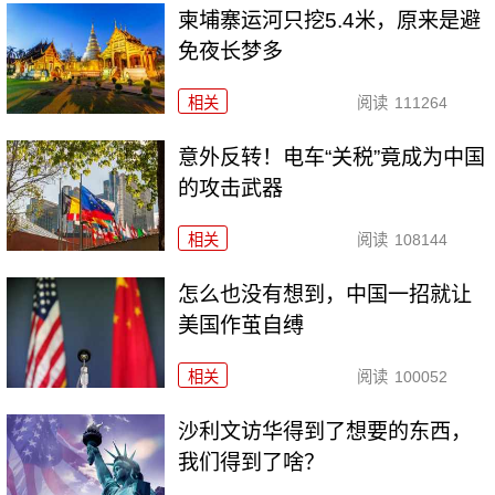
柬埔寨运河只挖5.4米，原来是避
免夜长梦多
相关
阅读
111264
意外反转！电车“关税”竟成为中国
的攻击武器
相关
阅读
108144
怎么也没有想到，中国一招就让
美国作茧自缚
相关
阅读
100052
沙利文访华得到了想要的东西，
我们得到了啥？