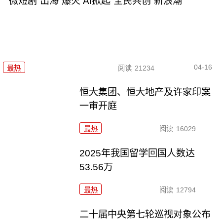
微短剧“出海”爆火 AI掀起“全民共创”新浪潮
04-16
最热
阅读
21234
恒大集团、恒大地产及许家印案
一审开庭
最热
阅读
16029
2025年我国留学回国人数达
53.56万
最热
阅读
12794
二十届中央第七轮巡视对象公布