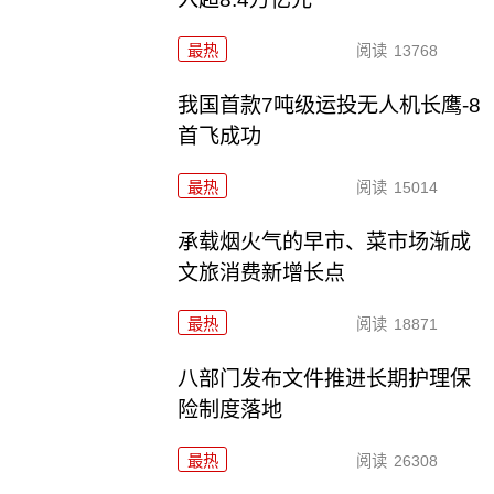
最热
阅读
13768
我国首款7吨级运投无人机长鹰-8
首飞成功
最热
阅读
15014
承载烟火气的早市、菜市场渐成
文旅消费新增长点
最热
阅读
18871
八部门发布文件推进长期护理保
险制度落地
最热
阅读
26308