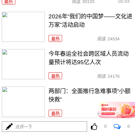
02-03
最热
阅读
30133
2026年“我们的中国梦——文化进
万家”活动启动
最热
阅读
24534
今年春运全社会跨区域人员流动
量预计将达95亿人次
最热
阅读
24176
两部门：全面推行急难事项“小额
快救”
最热
阅读
20981
0
0
点评一下
近7亿！2025年出入境人次创历史新高