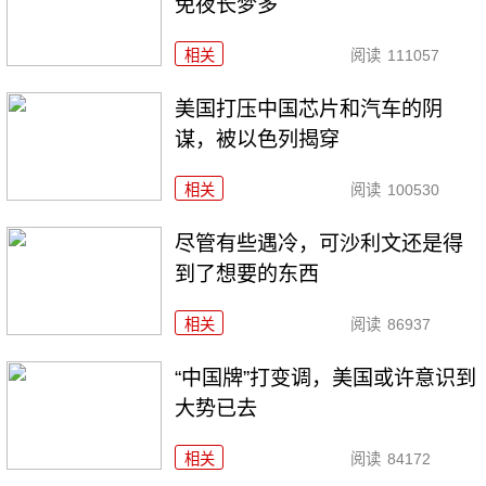
免夜长梦多
相关
阅读
111057
美国打压中国芯片和汽车的阴
谋，被以色列揭穿
相关
阅读
100530
尽管有些遇冷，可沙利文还是得
到了想要的东西
相关
阅读
86937
“中国牌”打变调，美国或许意识到
大势已去
相关
阅读
84172