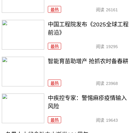
最热
阅读
26161
中国工程院发布《2025全球工程
前沿》
最热
阅读
19295
智能育苗助增产 抢抓农时备春耕
最热
阅读
23968
中疾控专家：警惕麻疹疫情输入
风险
最热
阅读
19643