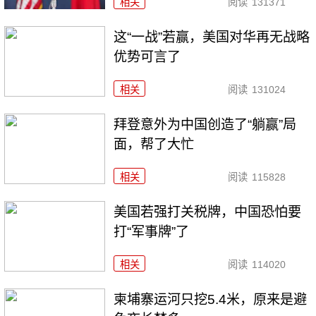
相关
阅读
131371
这“一战”若赢，美国对华再无战略
优势可言了
相关
阅读
131024
拜登意外为中国创造了“躺赢”局
面，帮了大忙
相关
阅读
115828
美国若强打关税牌，中国恐怕要
打“军事牌”了
相关
阅读
114020
柬埔寨运河只挖5.4米，原来是避