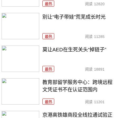
最热
阅读
12820
别让“电子带娃”荒芜成长时光
最热
阅读
11285
莫让AED在生死关头“掉链子”
最热
阅读
18891
教育部留学服务中心：跨境远程
文凭证书不在认证范围内
最热
阅读
11201
京港高铁雄商段全线拉通试验正