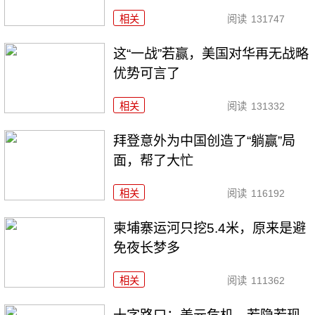
相关
阅读
131747
这“一战”若赢，美国对华再无战略
优势可言了
相关
阅读
131332
拜登意外为中国创造了“躺赢”局
面，帮了大忙
相关
阅读
116192
柬埔寨运河只挖5.4米，原来是避
免夜长梦多
相关
阅读
111362