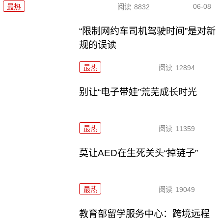
06-08
最热
阅读
8832
“限制网约车司机驾驶时间”是对新
规的误读
最热
阅读
12894
别让“电子带娃”荒芜成长时光
最热
阅读
11359
莫让AED在生死关头“掉链子”
最热
阅读
19049
教育部留学服务中心：跨境远程