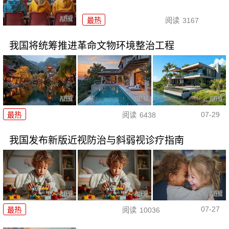
最热
阅读
3167
我国将统筹推进革命文物环境整治工程
07-29
最热
阅读
6438
我国发布新版近视防治与斜弱视诊疗指南
07-27
最热
阅读
10036