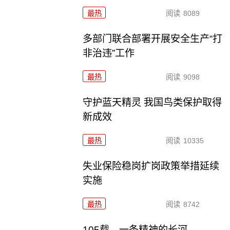
最热
阅读
8089
多部门联合部署开展安全生产“打
非治违”工作
最热
阅读
9098
守护蓝天精灵 我国鸟类保护取得
新成效
最热
阅读
10335
失业保险稳岗扩岗政策举措延续
实施
最热
阅读
8742
105载，一条精神的长河