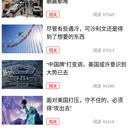
躺赢都难
相关
阅读
87049
尽管有些遇冷，可沙利文还是得
到了想要的东西
相关
阅读
87013
“中国牌”打变调，美国或许意识到
大势已去
相关
阅读
84280
面对美国打压，守不住的，必须
得“攻出去”
相关
阅读
82418