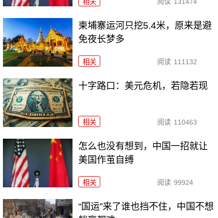
相关
阅读
131474
柬埔寨运河只挖5.4米，原来是避
免夜长梦多
相关
阅读
111132
十字路口：美元危机，若隐若现
相关
阅读
110463
怎么也没有想到，中国一招就让
美国作茧自缚
相关
阅读
99924
“国运”来了谁也挡不住，中国不想