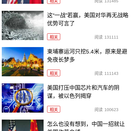
相关
阅读
131485
这“一战”若赢，美国对华再无战略
优势可言了
相关
阅读
131111
柬埔寨运河只挖5.4米，原来是避
免夜长梦多
相关
阅读
111143
美国打压中国芯片和汽车的阴
谋，被以色列揭穿
相关
阅读
100623
怎么也没有想到，中国一招就让