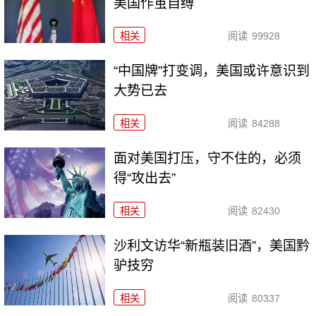
美国作茧自缚
相关
阅读
99928
“中国牌”打变调，美国或许意识到
大势已去
相关
阅读
84288
面对美国打压，守不住的，必须
得“攻出去”
相关
阅读
82430
沙利文访华“新瓶装旧酒”，美国黔
驴技穷
相关
阅读
80337