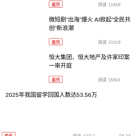
最热
阅读
11458
微短剧“出海”爆火 AI掀起“全民共
创”新浪潮
最热
阅读
21019
恒大集团、恒大地产及许家印案
一审开庭
最热
阅读
15924
2025年我国留学回国人数达53.56万
04-13