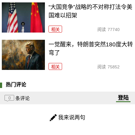
“大国竞争”战略的不对称打法令美
国难以招架
相关
阅读
77740
一觉醒来，特朗普突然180度大转
弯了
相关
阅读
75852
热门评论
登陆
0
条评论
我来说两句