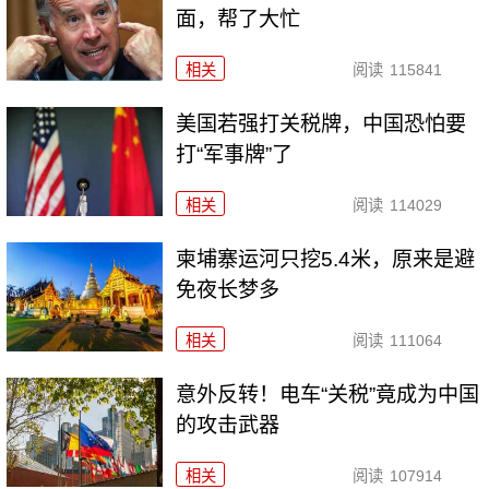
面，帮了大忙
相关
阅读
115841
美国若强打关税牌，中国恐怕要
打“军事牌”了
相关
阅读
114029
柬埔寨运河只挖5.4米，原来是避
免夜长梦多
相关
阅读
111064
意外反转！电车“关税”竟成为中国
的攻击武器
相关
阅读
107914