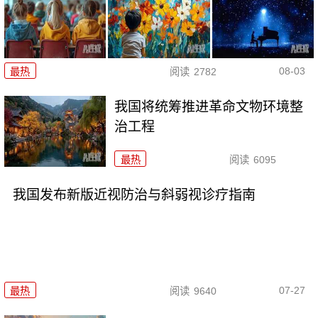
08-03
最热
阅读
2782
我国将统筹推进革命文物环境整
治工程
最热
阅读
6095
我国发布新版近视防治与斜弱视诊疗指南
07-27
最热
阅读
9640