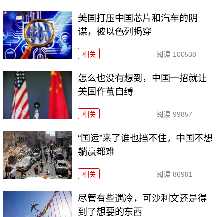
美国打压中国芯片和汽车的阴
谋，被以色列揭穿
相关
阅读
100538
怎么也没有想到，中国一招就让
美国作茧自缚
相关
阅读
99857
“国运”来了谁也挡不住，中国不想
躺赢都难
相关
阅读
86981
尽管有些遇冷，可沙利文还是得
到了想要的东西