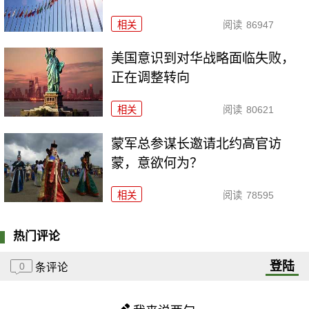
相关
阅读
86947
美国意识到对华战略面临失败，
正在调整转向
相关
阅读
80621
​蒙军总参谋长邀请北约高官访
蒙，意欲何为？
相关
阅读
78595
热门评论
登陆
0
条评论