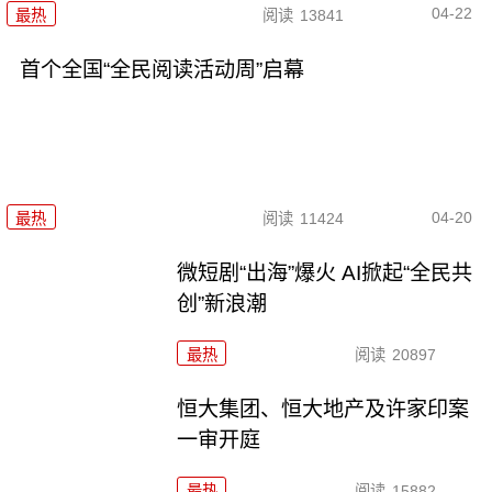
04-22
最热
阅读
13841
首个全国“全民阅读活动周”启幕
04-20
最热
阅读
11424
微短剧“出海”爆火 AI掀起“全民共
创”新浪潮
最热
阅读
20897
恒大集团、恒大地产及许家印案
一审开庭
最热
阅读
15882