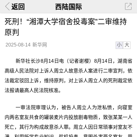
返回
西陆国际
死刑！“湘潭大学宿舍投毒案”二审维持
原判
小
大
2025-08-14
新华网
新华社长沙8月14日电（记者谢樱）8月14日，湖南省
高级人民法院对上诉人周立人故意杀人案进行二审宣判，依
法裁定驳回上诉，维持原判，对上诉人周立人的死刑裁定依
法报请最高人民法院核准。
一审法院审理认为，被告人周立人为泄私愤，向寝室
内两名室友共食的罐装麦片内投放剧毒物质，致张某某一人
死亡，其行为构成故意杀人罪。周立人因日常琐事对室友不
满，利用所学专业知识，趁机投毒，意图杀害两名室友，周