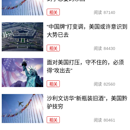
相关
阅读
87140
“中国牌”打变调，美国或许意识到
大势已去
相关
阅读
84430
面对美国打压，守不住的，必须
得“攻出去”
相关
阅读
82560
沙利文访华“新瓶装旧酒”，美国黔
驴技穷
相关
阅读
80461