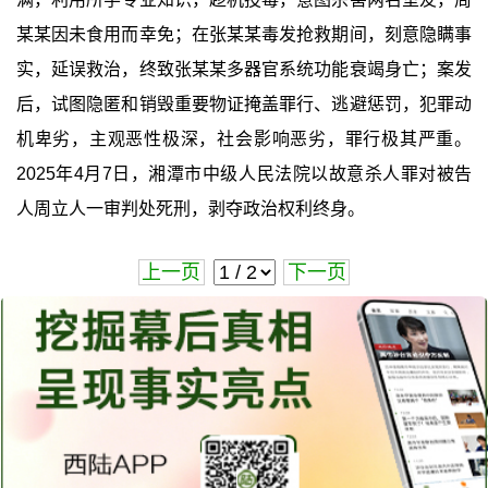
某某因未食用而幸免；在张某某毒发抢救期间，刻意隐瞒事
实，延误救治，终致张某某多器官系统功能衰竭身亡；案发
后，试图隐匿和销毁重要物证掩盖罪行、逃避惩罚，犯罪动
机卑劣，主观恶性极深，社会影响恶劣，罪行极其严重。
2025年4月7日，湘潭市中级人民法院以故意杀人罪对被告
人周立人一审判处死刑，剥夺政治权利终身。
上一页
下一页