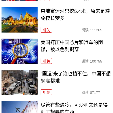
柬埔寨运河只挖5.4米，原来是避
免夜长梦多
相关
阅读
111265
美国打压中国芯片和汽车的阴
谋，被以色列揭穿
相关
阅读
100755
“国运”来了谁也挡不住，中国不想
躺赢都难
相关
阅读
87177
尽管有些遇冷，可沙利文还是得
到了想要的东西