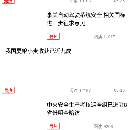
06-23
最热
阅读
10166
事关自动驾驶系统安全 相关国标
进一步征求意见
最热
阅读
11017
我国夏粮小麦收获已近九成
06-16
最热
阅读
12157
中央安全生产考核巡查组已进驻8
省份明查暗访
最热
阅读
9206