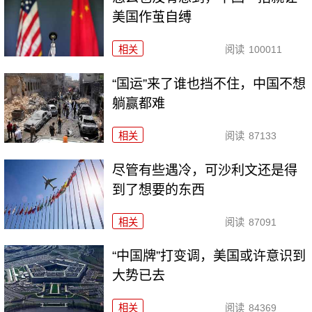
美国作茧自缚
相关
阅读
100011
“国运”来了谁也挡不住，中国不想
躺赢都难
相关
阅读
87133
尽管有些遇冷，可沙利文还是得
到了想要的东西
相关
阅读
87091
“中国牌”打变调，美国或许意识到
大势已去
相关
阅读
84369