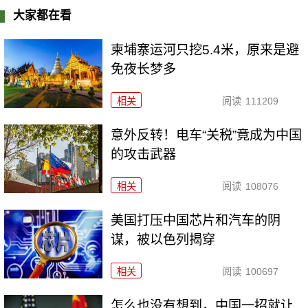
大家都在看
柬埔寨运河只挖5.4米，原来是避
免夜长梦多
相关
阅读
111209
意外反转！电车“关税”竟成为中国
的攻击武器
相关
阅读
108076
美国打压中国芯片和汽车的阴
谋，被以色列揭穿
相关
阅读
100697
怎么也没有想到，中国一招就让