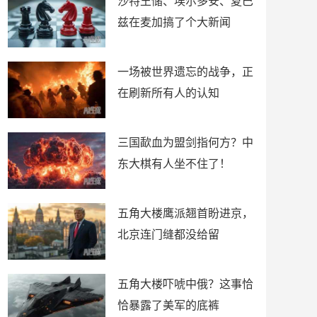
沙特王储、埃尔多安、夏巴
兹在麦加搞了个大新闻
一场被世界遗忘的战争，正
在刷新所有人的认知
三国歃血为盟剑指何方？中
东大棋有人坐不住了！
五角大楼鹰派翘首盼进京，
北京连门缝都没给留
五角大楼吓唬中俄？这事恰
恰暴露了美军的底裤