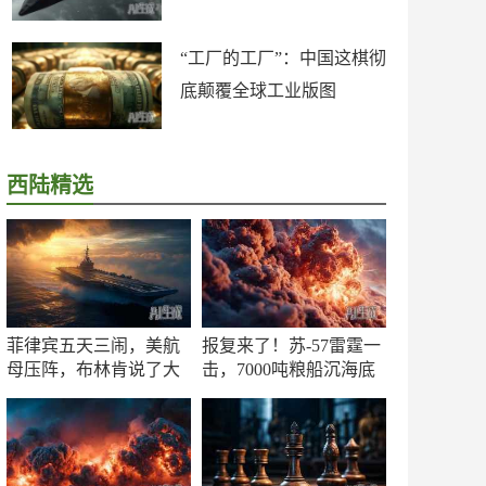
“工厂的工厂”：中国这棋彻
底颠覆全球工业版图
西陆精选
菲律宾五天三闹，美航
报复来了！苏-57雷霆一
母压阵，布林肯说了大
击，7000吨粮船沉海底
实话