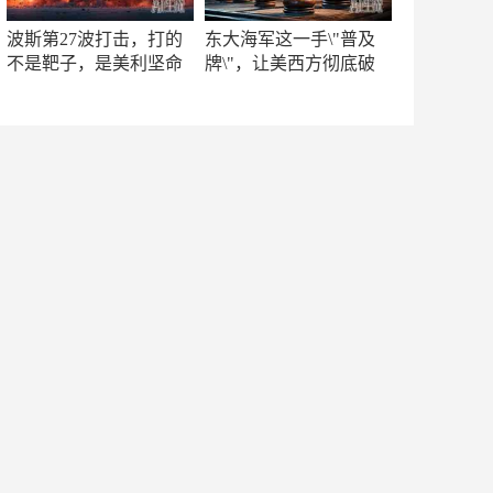
波斯第27波打击，打的
东大海军这一手\"普及
不是靶子，是美利坚命
牌\"，让美西方彻底破
门
防！