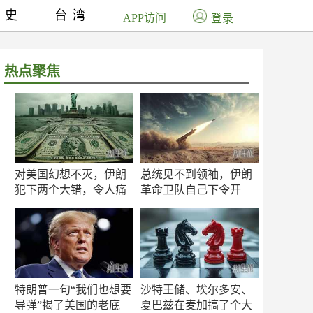
历史
台湾
APP访问
登录
热点聚焦
对美国幻想不灭，伊朗
总统见不到领袖，伊朗
犯下两个大错，令人痛
革命卫队自己下令开
心！
打？
特朗普一句“我们也想要
沙特王储、埃尔多安、
导弹”揭了美国的老底
夏巴兹在麦加搞了个大