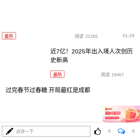
01-29
最热
阅读
21265
近7亿！2025年出入境人次创历
史新高
最热
阅读
19467
过完春节过春糖 开局最红是成都
0
0
点评一下
01-27
最热
阅读
24111