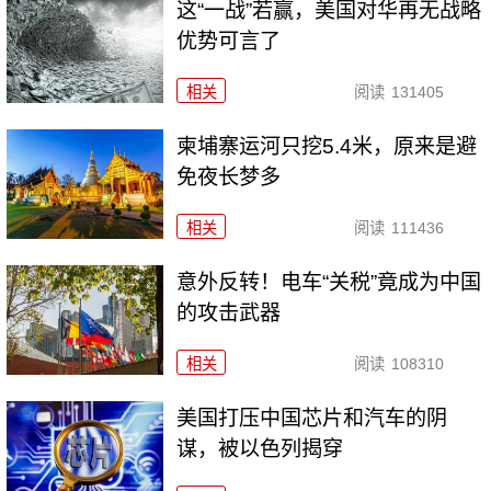
这“一战”若赢，美国对华再无战略
优势可言了
相关
阅读
131405
柬埔寨运河只挖5.4米，原来是避
免夜长梦多
相关
阅读
111436
意外反转！电车“关税”竟成为中国
的攻击武器
相关
阅读
108310
美国打压中国芯片和汽车的阴
谋，被以色列揭穿