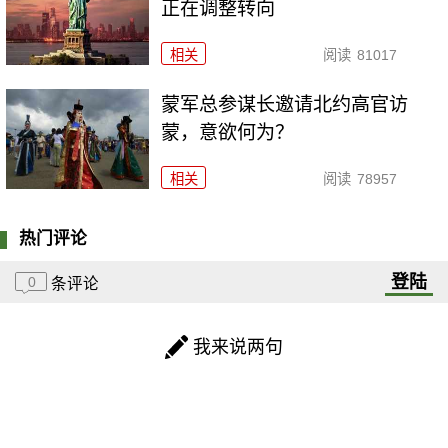
正在调整转向
相关
阅读
81017
​蒙军总参谋长邀请北约高官访
蒙，意欲何为？
相关
阅读
78957
热门评论
登陆
0
条评论
我来说两句