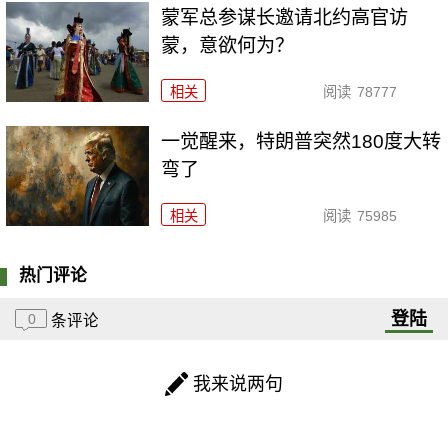
​蒙军总参谋长邀请北约高官访
蒙，意欲何为？
相关
阅读
78777
一觉醒来，特朗普突然180度大转
弯了
相关
阅读
75985
热门评论
登陆
0
条评论
我来说两句