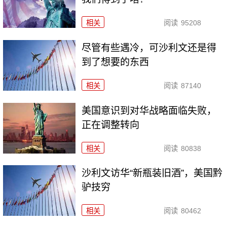
相关
阅读
95208
尽管有些遇冷，可沙利文还是得
到了想要的东西
相关
阅读
87140
美国意识到对华战略面临失败，
正在调整转向
相关
阅读
80838
沙利文访华“新瓶装旧酒”，美国黔
驴技穷
相关
阅读
80462