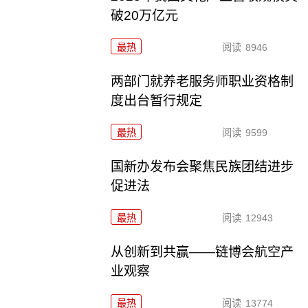
破20万亿元
最热
阅读
8946
两部门就养老服务师职业资格制
度出台暂行规定
最热
阅读
9599
国新办发布会聚焦民族团结进步
促进法
最热
阅读
12943
从创新到共赢——链博会航空产
业观察
最热
阅读
13774