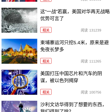
这“一战”若赢，美国对华再无战略
优势可言了
相关
阅读
131239
柬埔寨运河只挖5.4米，原来是避
免夜长梦多
相关
阅读
111265
美国打压中国芯片和汽车的阴
谋，被以色列揭穿
相关
阅读
100756
沙利文访华得到了想要的东西，
我们得到了啥？