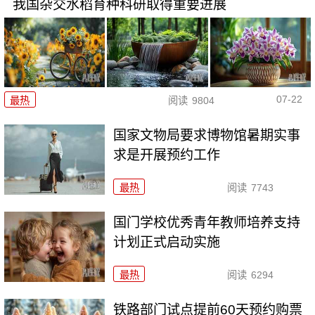
我国杂交水稻育种科研取得重要进展
07-22
最热
阅读
9804
国家文物局要求博物馆暑期实事
求是开展预约工作
最热
阅读
7743
国门学校优秀青年教师培养支持
计划正式启动实施
最热
阅读
6294
铁路部门试点提前60天预约购票