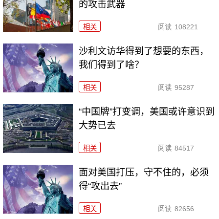
的攻击武器
相关
阅读
108221
沙利文访华得到了想要的东西，
我们得到了啥？
相关
阅读
95287
“中国牌”打变调，美国或许意识到
大势已去
相关
阅读
84517
面对美国打压，守不住的，必须
得“攻出去”
相关
阅读
82656