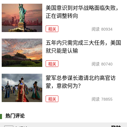
美国意识到对华战略面临失败，
正在调整转向
相关
阅读
80934
五年内只需完成三大任务，美国
就只能是认输
相关
阅读
80740
​蒙军总参谋长邀请北约高官访
蒙，意欲何为？
相关
阅读
78855
热门评论