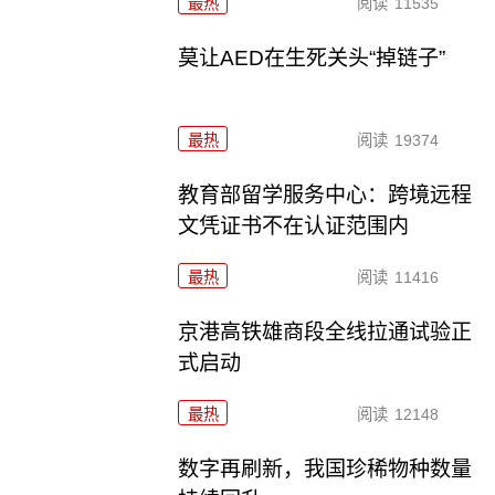
最热
阅读
11535
莫让AED在生死关头“掉链子”
最热
阅读
19374
教育部留学服务中心：跨境远程
文凭证书不在认证范围内
最热
阅读
11416
京港高铁雄商段全线拉通试验正
式启动
最热
阅读
12148
数字再刷新，我国珍稀物种数量