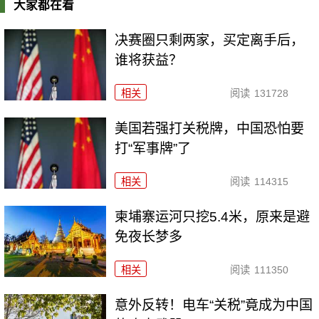
大家都在看
决赛圈只剩两家，买定离手后，
谁将获益？
相关
阅读
131728
美国若强打关税牌，中国恐怕要
打“军事牌”了
相关
阅读
114315
柬埔寨运河只挖5.4米，原来是避
免夜长梦多
相关
阅读
111350
意外反转！电车“关税”竟成为中国