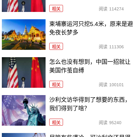
相关
阅读
114274
柬埔寨运河只挖5.4米，原来是避
免夜长梦多
相关
阅读
111306
怎么也没有想到，中国一招就让
美国作茧自缚
相关
阅读
100101
沙利文访华得到了想要的东西，
我们得到了啥？
相关
阅读
95240