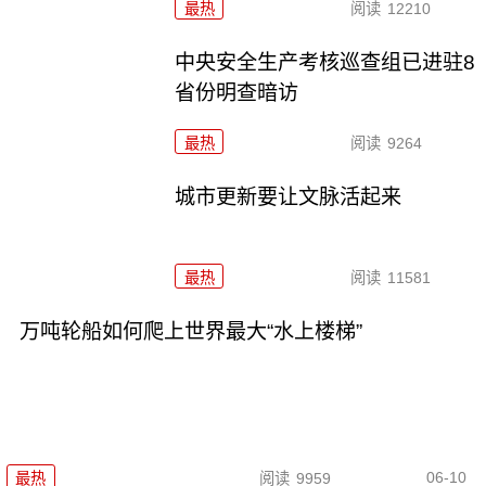
最热
阅读
12210
中央安全生产考核巡查组已进驻8
省份明查暗访
最热
阅读
9264
城市更新要让文脉活起来
最热
阅读
11581
万吨轮船如何爬上世界最大“水上楼梯”
06-10
最热
阅读
9959