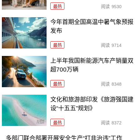
最热
阅读
9530
今年首期全国高温中暑气象预报
发布
最热
阅读
9714
上半年我国新能源汽车产销量双
超700万辆
最热
阅读
8348
文化和旅游部印发《旅游强国建
设“十五五”规划》
最热
阅读
8372
多部门联合部署开展安全生产“打非治违”工作