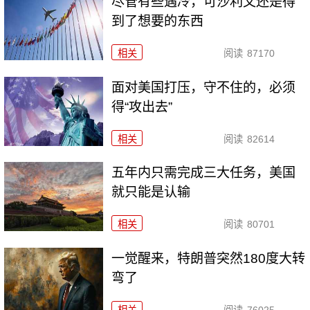
尽管有些遇冷，可沙利文还是得
到了想要的东西
相关
阅读
87170
面对美国打压，守不住的，必须
得“攻出去”
相关
阅读
82614
五年内只需完成三大任务，美国
就只能是认输
相关
阅读
80701
一觉醒来，特朗普突然180度大转
弯了