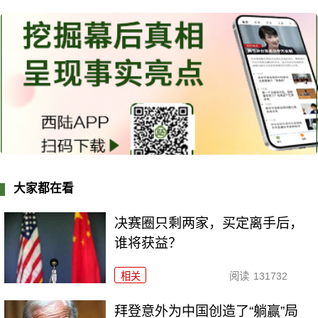
大家都在看
决赛圈只剩两家，买定离手后，
谁将获益？
相关
阅读
131732
拜登意外为中国创造了“躺赢”局