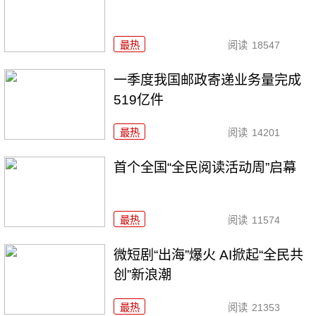
最热
阅读
18547
一季度我国邮政寄递业务量完成
519亿件
最热
阅读
14201
首个全国“全民阅读活动周”启幕
最热
阅读
11574
微短剧“出海”爆火 AI掀起“全民共
创”新浪潮
最热
阅读
21353