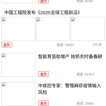
最热
阅读
26387
中国工程院发布《2025全球工程前沿》
03-26
最热
阅读
19503
智能育苗助增产 抢抓农时备春耕
最热
阅读
24353
中疾控专家：警惕麻疹疫情输入
风险
最热
阅读
19863