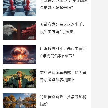
青瓦台的\"拍桌\"，能让跪太
久的韩国站起来吗？
五箭齐发：东大这次出手，
没给美方留半点幻想
广岛核爆81年，高市早苗连
\"谁扔的\"都不敢提！
美空管漏洞再暴露！特朗普
专机差点与客机撞上
特朗普签新政：多晶硅加税
限价