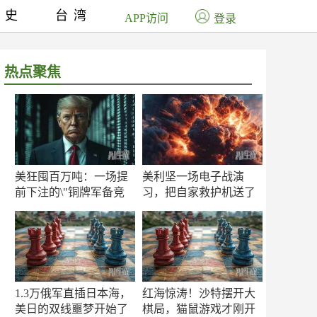
历史
台湾
APP访问
登录
热点聚焦
美狂囤百万吨：一场提
美利坚一场电子战演
前下注的\"铜牌军备竞
习，把自家救护机送了
赛\"
命！
1.3万俄军直插日本海，
红海惊涛！沙特摆开大
美日的双线噩梦开始了
棋局，猫鼠游戏才刚开