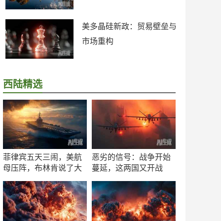
美多晶硅新政：贸易壁垒与
市场重构
西陆精选
菲律宾五天三闹，美航
恶劣的信号：战争开始
母压阵，布林肯说了大
蔓延，这两国又开战
实话
了！