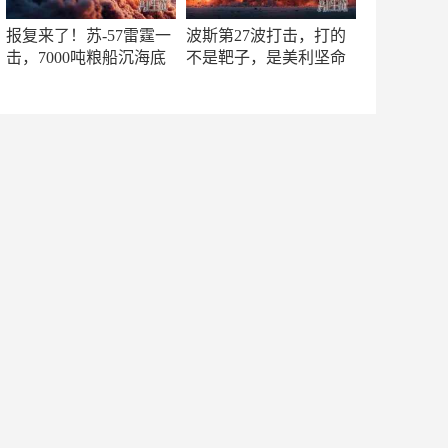
报复来了！苏-57雷霆一
波斯第27波打击，打的
击，7000吨粮船沉海底
不是靶子，是美利坚命
门