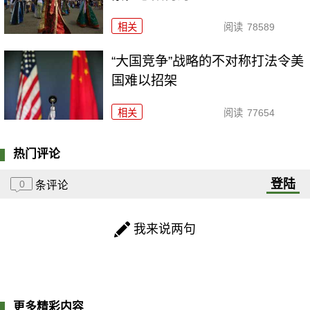
相关
阅读
78589
“大国竞争”战略的不对称打法令美
国难以招架
相关
阅读
77654
热门评论
登陆
0
条评论
我来说两句
更多精彩内容