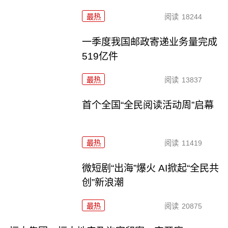
最热
阅读
18244
一季度我国邮政寄递业务量完成
519亿件
最热
阅读
13837
首个全国“全民阅读活动周”启幕
最热
阅读
11419
微短剧“出海”爆火 AI掀起“全民共
创”新浪潮
最热
阅读
20875