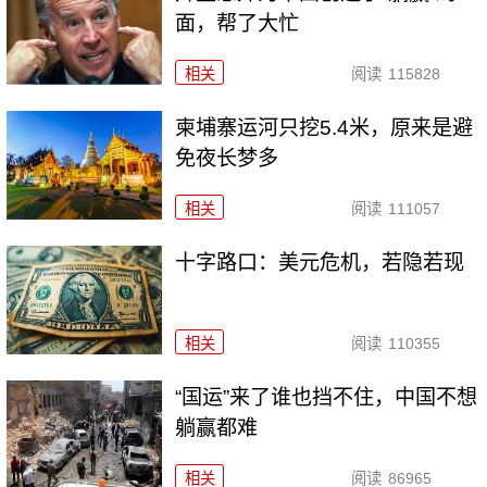
面，帮了大忙
相关
阅读
115828
柬埔寨运河只挖5.4米，原来是避
免夜长梦多
相关
阅读
111057
十字路口：美元危机，若隐若现
相关
阅读
110355
“国运”来了谁也挡不住，中国不想
躺赢都难
相关
阅读
86965