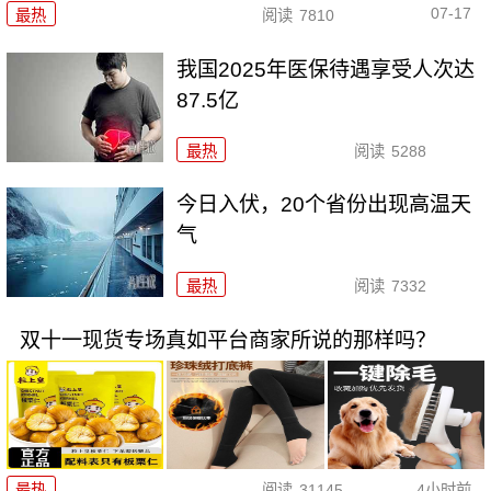
07-17
最热
阅读
7810
我国2025年医保待遇享受人次达
87.5亿
最热
阅读
5288
今日入伏，20个省份出现高温天
气
最热
阅读
7332
双十一现货专场真如平台商家所说的那样吗？
最热
阅读
31145
4小时前