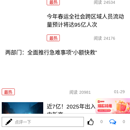
最热
阅读
24534
今年春运全社会跨区域人员流动
量预计将达95亿人次
最热
阅读
24176
两部门：全面推行急难事项“小额快救”
01-29
最热
阅读
20981
近7亿！2025年出入境人次创历
史新高
0
0
点评一下
最热
阅读
19281