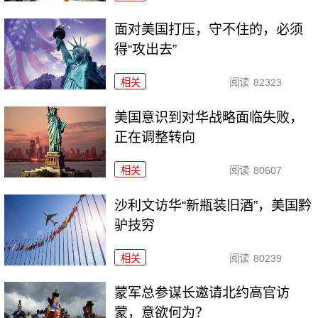
面对美国打压，守不住的，必须
得“攻出去”
相关
阅读
82323
美国意识到对华战略面临失败，
正在调整转向
相关
阅读
80607
沙利文访华“新瓶装旧酒”，美国黔
驴技穷
相关
阅读
80239
​蒙军总参谋长邀请北约高官访
蒙，意欲何为？