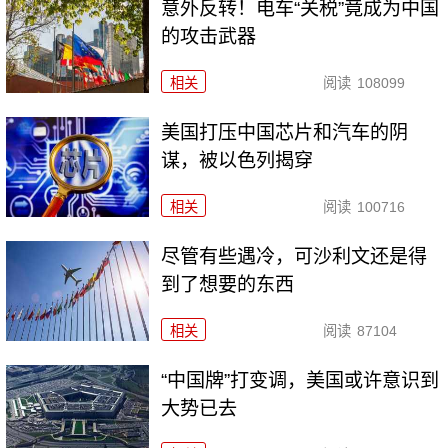
意外反转！电车“关税”竟成为中国
的攻击武器
相关
阅读
108099
美国打压中国芯片和汽车的阴
谋，被以色列揭穿
相关
阅读
100716
尽管有些遇冷，可沙利文还是得
到了想要的东西
相关
阅读
87104
“中国牌”打变调，美国或许意识到
大势已去