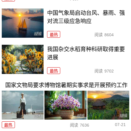
中国气象局启动台风、暴雨、强
对流三级应急响应
最热
阅读
8604
我国杂交水稻育种科研取得重要
进展
最热
阅读
9702
国家文物局要求博物馆暑期实事求是开展预约工作
07-21
最热
阅读
7636