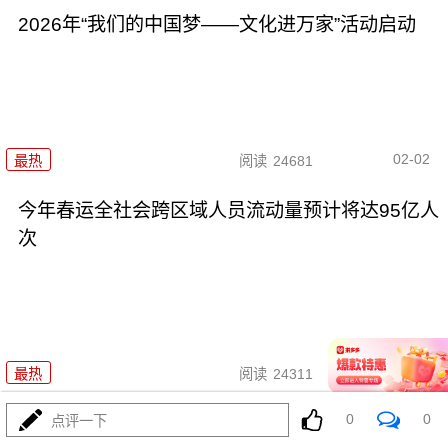
2026年“我们的中国梦——文化进万家”活动启动
02-02
最热
阅读
24681
今年春运全社会跨区域人员流动量预计将达95亿人
次
01-30
最热
阅读
24311
0
0
两部门：全面推行急难事项“小额
点评一下