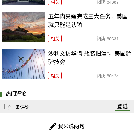
相关
阅读
84387
五年内只需完成三大任务，美国
就只能是认输
相关
阅读
80631
沙利文访华“新瓶装旧酒”，美国黔
驴技穷
相关
阅读
80424
热门评论
登陆
0
条评论
我来说两句