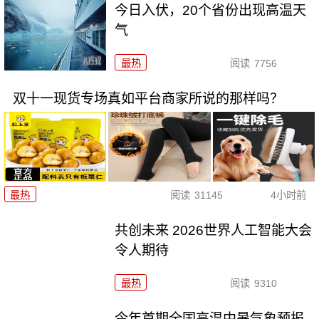
今日入伏，20个省份出现高温天
气
最热
阅读
7756
双十一现货专场真如平台商家所说的那样吗？
最热
阅读
31145
4小时前
共创未来 2026世界人工智能大会
令人期待
最热
阅读
9310
今年首期全国高温中暑气象预报