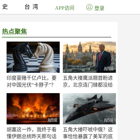
历史
台湾
APP访问
登录
热点聚焦
印度豪赌千亿卢比，要
五角大楼鹰派翘首盼进
对中国光伏“卡脖子”？
京，北京连门缝都没给
留
胡塞这一炸，我终于看
五角大楼吓唬中俄？这
懂伊朗总统昨天那句话
事恰恰暴露了美军的底