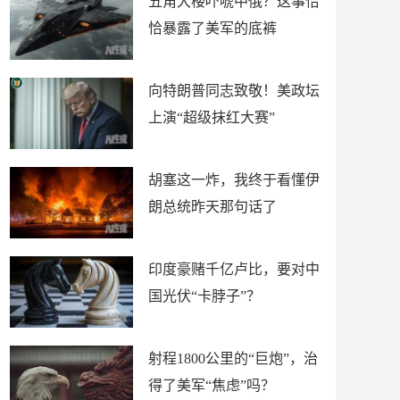
五角大楼吓唬中俄？这事恰
恰暴露了美军的底裤
向特朗普同志致敬！美政坛
上演“超级抹红大赛”
胡塞这一炸，我终于看懂伊
朗总统昨天那句话了
印度豪赌千亿卢比，要对中
国光伏“卡脖子”？
射程1800公里的“巨炮”，治
得了美军“焦虑”吗？