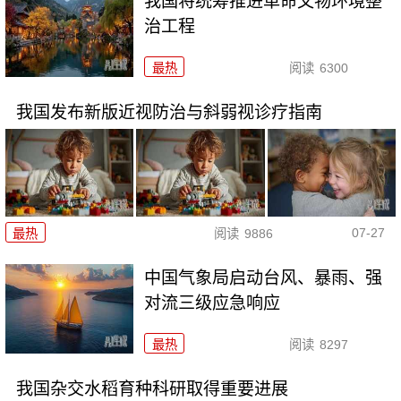
我国将统筹推进革命文物环境整
治工程
最热
阅读
6300
我国发布新版近视防治与斜弱视诊疗指南
07-27
最热
阅读
9886
中国气象局启动台风、暴雨、强
对流三级应急响应
最热
阅读
8297
我国杂交水稻育种科研取得重要进展