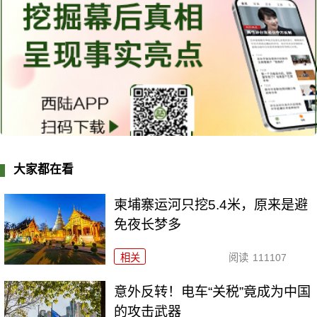
大家都在看
柬埔寨运河只挖5.4米，原来是避
免夜长梦多
相关
阅读
111107
意外反转！电车“关税”竟成为中国
的攻击武器