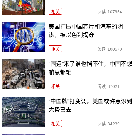
相关
阅读
107954
美国打压中国芯片和汽车的阴
谋，被以色列揭穿
相关
阅读
100579
“国运”来了谁也挡不住，中国不想
躺赢都难
相关
阅读
87021
“中国牌”打变调，美国或许意识到
大势已去
相关
阅读
84239