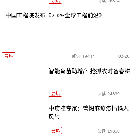
最热
阅读
26374
中国工程院发布《2025全球工程前沿》
03-26
最热
阅读
19487
智能育苗助增产 抢抓农时备春耕
最热
阅读
24330
中疾控专家：警惕麻疹疫情输入
风险
最热
阅读
19850