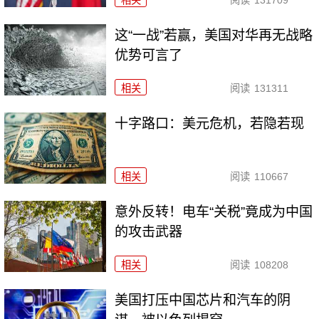
相关
阅读
131709
这“一战”若赢，美国对华再无战略
优势可言了
相关
阅读
131311
十字路口：美元危机，若隐若现
相关
阅读
110667
意外反转！电车“关税”竟成为中国
的攻击武器
相关
阅读
108208
美国打压中国芯片和汽车的阴