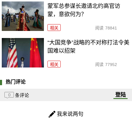
​蒙军总参谋长邀请北约高官访
蒙，意欲何为？
相关
阅读
78841
“大国竞争”战略的不对称打法令美
国难以招架
相关
阅读
77952
热门评论
登陆
0
条评论
我来说两句