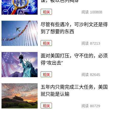
谋，被以色列揭穿
相关
阅读
100808
尽管有些遇冷，可沙利文还是得
到了想要的东西
相关
阅读
87213
面对美国打压，守不住的，必须
得“攻出去”
相关
阅读
82645
五年内只需完成三大任务，美国
就只能是认输
相关
阅读
80729