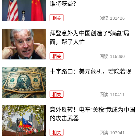
谁将获益？
相关
阅读
131426
拜登意外为中国创造了“躺赢”局
面，帮了大忙
相关
阅读
115890
十字路口：美元危机，若隐若现
相关
阅读
110411
意外反转！电车“关税”竟成为中国
的攻击武器
相关
阅读
107941