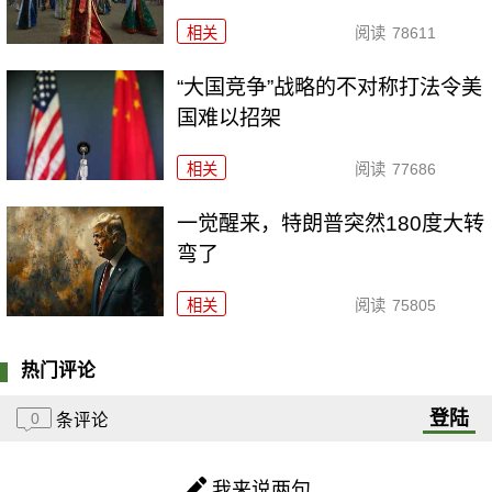
相关
阅读
78611
“大国竞争”战略的不对称打法令美
国难以招架
相关
阅读
77686
一觉醒来，特朗普突然180度大转
弯了
相关
阅读
75805
热门评论
登陆
0
条评论
我来说两句