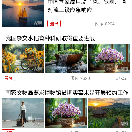
中国气象局启动台风、暴雨、强
对流三级应急响应
最热
阅读
8264
我国杂交水稻育种科研取得重要进展
07-22
最热
阅读
9320
国家文物局要求博物馆暑期实事求是开展预约工作