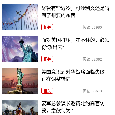
尽管有些遇冷，可沙利文还是得
到了想要的东西
相关
阅读
86980
面对美国打压，守不住的，必须
得“攻出去”
相关
阅读
82362
美国意识到对华战略面临失败，
正在调整转向
相关
阅读
80649
​蒙军总参谋长邀请北约高官访
蒙，意欲何为？