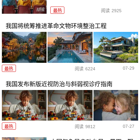
最热
阅读
2925
我国将统筹推进革命文物环境整治工程
07-29
最热
阅读
6224
我国发布新版近视防治与斜弱视诊疗指南
07-27
最热
阅读
9812