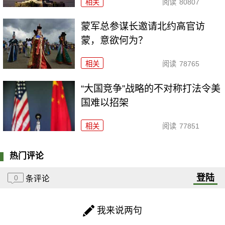
相关
阅读
80807
​蒙军总参谋长邀请北约高官访
蒙，意欲何为？
相关
阅读
78765
“大国竞争”战略的不对称打法令美
国难以招架
相关
阅读
77851
热门评论
登陆
0
条评论
我来说两句