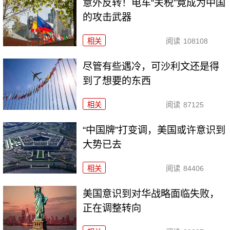
意外反转！电车“关税”竟成为中国
的攻击武器
相关
阅读
108108
尽管有些遇冷，可沙利文还是得
到了想要的东西
相关
阅读
87125
“中国牌”打变调，美国或许意识到
大势已去
相关
阅读
84406
美国意识到对华战略面临失败，
正在调整转向