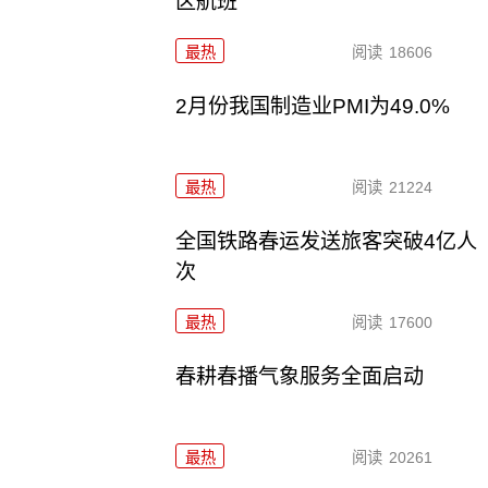
区航班
最热
阅读
18606
2月份我国制造业PMI为49.0%
最热
阅读
21224
全国铁路春运发送旅客突破4亿人
次
最热
阅读
17600
春耕春播气象服务全面启动
最热
阅读
20261