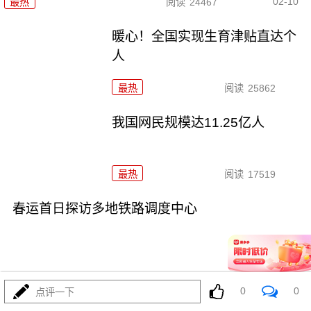
02-10
最热
阅读
24467
暖心！全国实现生育津贴直达个
人
最热
阅读
25862
我国网民规模达11.25亿人
最热
阅读
17519
春运首日探访多地铁路调度中心
0
0
点评一下
02-03
最热
阅读
30445