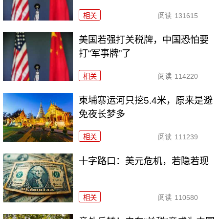
相关
阅读
131615
美国若强打关税牌，中国恐怕要
打“军事牌”了
相关
阅读
114220
柬埔寨运河只挖5.4米，原来是避
免夜长梦多
相关
阅读
111239
十字路口：美元危机，若隐若现
相关
阅读
110580