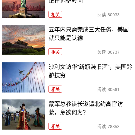
正在调整转向
相关
阅读
80933
五年内只需完成三大任务，美国
就只能是认输
相关
阅读
80737
沙利文访华“新瓶装旧酒”，美国黔
驴技穷
相关
阅读
80561
​蒙军总参谋长邀请北约高官访
蒙，意欲何为？
相关
阅读
78853