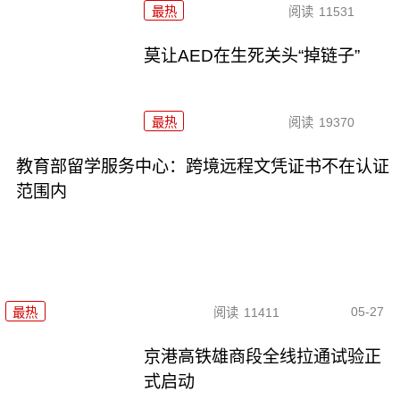
最热
阅读
11531
莫让AED在生死关头“掉链子”
最热
阅读
19370
教育部留学服务中心：跨境远程文凭证书不在认证
范围内
05-27
最热
阅读
11411
京港高铁雄商段全线拉通试验正
式启动