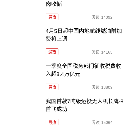
肉收储
最热
阅读
14092
4月5日起中国内地航线燃油附加
费将上调
最热
阅读
14165
一季度全国税务部门征收税费收
入超8.4万亿元
最热
阅读
13809
我国首款7吨级运投无人机长鹰-8
首飞成功
最热
阅读
15064