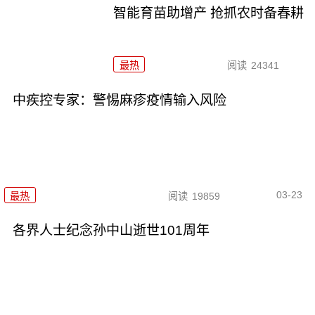
智能育苗助增产 抢抓农时备春耕
最热
阅读
24341
中疾控专家：警惕麻疹疫情输入风险
03-23
最热
阅读
19859
各界人士纪念孙中山逝世101周年