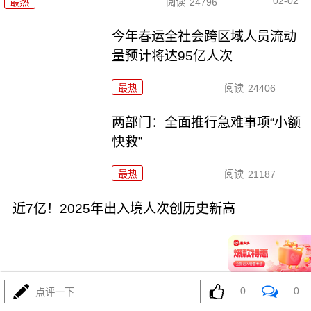
02-02
最热
阅读
24796
今年春运全社会跨区域人员流动
量预计将达95亿人次
最热
阅读
24406
两部门：全面推行急难事项“小额
快救”
最热
阅读
21187
近7亿！2025年出入境人次创历史新高
0
0
点评一下
01-28
最热
阅读
19408