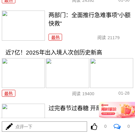
最热
阅读
24392
两部门：全面推行急难事项“小额
快救”
最热
阅读
21179
近7亿！2025年出入境人次创历史新高
01-28
最热
阅读
19400
过完春节过春糖 开局最红是成都
0
0
点评一下
最热
阅读
23988