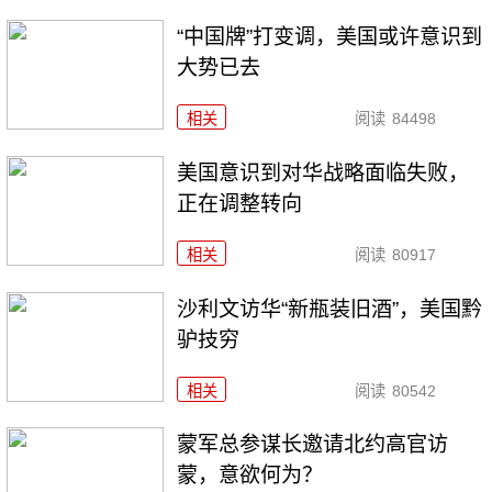
“中国牌”打变调，美国或许意识到
大势已去
相关
阅读
84498
美国意识到对华战略面临失败，
正在调整转向
相关
阅读
80917
沙利文访华“新瓶装旧酒”，美国黔
驴技穷
相关
阅读
80542
​蒙军总参谋长邀请北约高官访
蒙，意欲何为？