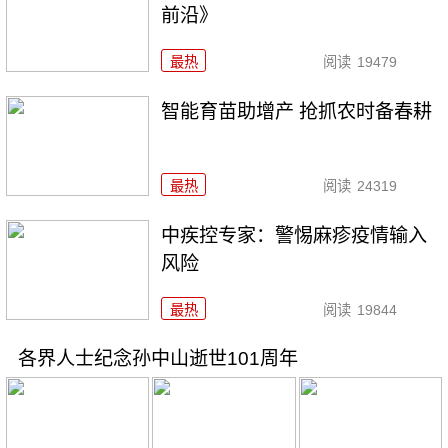
前沿》
最热
阅读
19479
智能育苗助增产 抢抓农时备春耕
最热
阅读
24319
中疾控专家：警惕麻疹疫情输入
风险
最热
阅读
19844
各界人士纪念孙中山逝世101周年