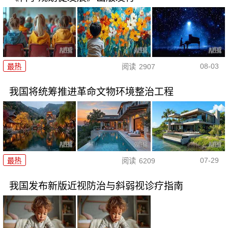
08-03
最热
阅读
2907
我国将统筹推进革命文物环境整治工程
07-29
最热
阅读
6209
我国发布新版近视防治与斜弱视诊疗指南