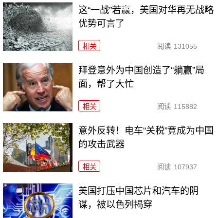
这“一战”若赢，美国对华再无战略
优势可言了
相关
阅读
131055
拜登意外为中国创造了“躺赢”局
面，帮了大忙
相关
阅读
115882
意外反转！电车“关税”竟成为中国
的攻击武器
相关
阅读
107937
美国打压中国芯片和汽车的阴
谋，被以色列揭穿