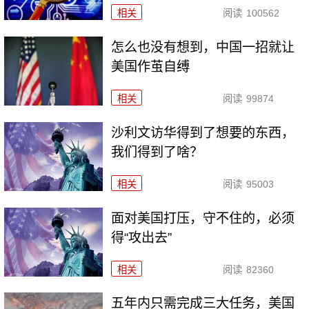
相关
阅读
100562
怎么也没有想到，中国一招就让
美国作茧自缚
相关
阅读
99874
沙利文访华得到了想要的东西，
我们得到了啥？
相关
阅读
95003
面对美国打压，守不住的，必须
得“攻出去”
相关
阅读
82360
五年内只需完成三大任务，美国