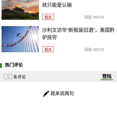
就只能是认输
相关
阅读
80479
沙利文访华“新瓶装旧酒”，美国黔
驴技穷
相关
阅读
80279
热门评论
登陆
0
条评论
我来说两句