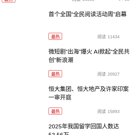
首个全国“全民阅读活动周”启幕
最热
阅读
11434
微短剧“出海”爆火 AI掀起“全民共
创”新浪潮
最热
阅读
20927
恒大集团、恒大地产及许家印案
一审开庭
最热
阅读
15893
2025年我国留学回国人数达
53.56万