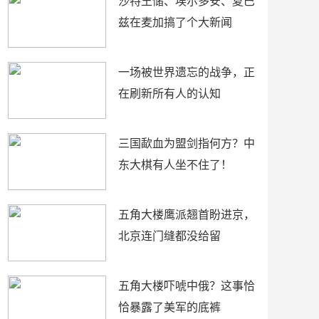
沙特王储、埃尔多安、夏巴
兹在麦加搞了个大新闻
一场被世界遗忘的战争，正
在刷新所有人的认知
三国歃血为盟剑指何方？中
东大棋有人坐不住了！
五角大楼鹰派翘首盼进京，
北京连门缝都没给留
五角大楼吓唬中俄？这事恰
恰暴露了美军的底裤