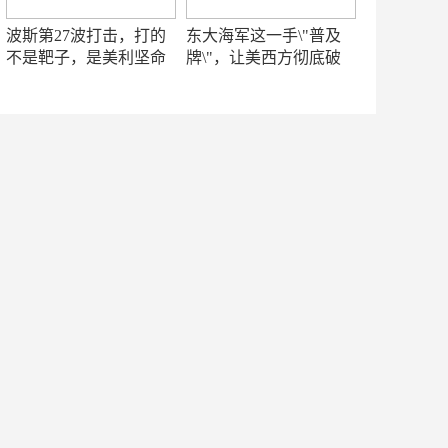
波斯第27波打击，打的
东大海军这一手\"普及
不是靶子，是美利坚命
牌\"，让美西方彻底破
门
防！