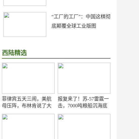
“工厂的工厂”：中国这棋彻
底颠覆全球工业版图
西陆精选
菲律宾五天三闹，美航
报复来了！苏-57雷霆一
母压阵，布林肯说了大
击，7000吨粮船沉海底
实话