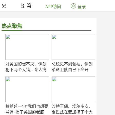
历史
台湾
APP访问
登录
热点聚焦
对美国幻想不灭，伊朗
总统见不到领袖，伊朗
犯下两个大错，令人痛
革命卫队自己下令开
心！
打？
特朗普一句“我们也想要
沙特王储、埃尔多安、
导弹”揭了美国的老底
夏巴兹在麦加搞了个大