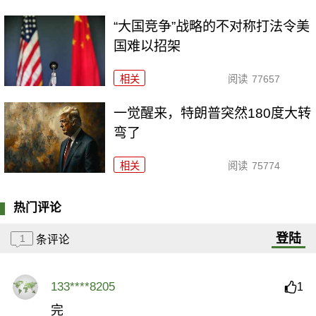
“大国竞争”战略的不对称打法令美
国难以招架
相关
阅读
77657
一觉醒来，特朗普突然180度大转
弯了
相关
阅读
75774
热门评论
登陆
1
条评论
133****8205
1
完