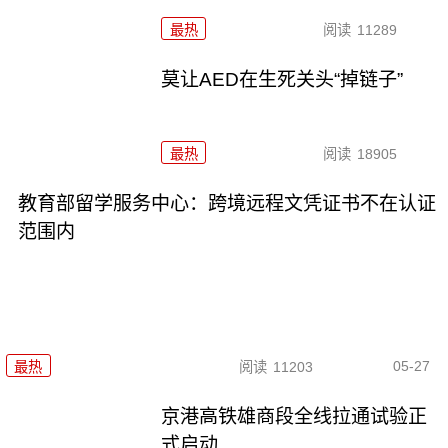
最热
阅读
11289
莫让AED在生死关头“掉链子”
最热
阅读
18905
教育部留学服务中心：跨境远程文凭证书不在认证
范围内
05-27
最热
阅读
11203
京港高铁雄商段全线拉通试验正
式启动