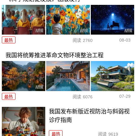
08-03
最热
阅读
2760
我国将统筹推进革命文物环境整治工程
07-29
最热
阅读
6076
我国发布新版近视防治与斜弱视
诊疗指南
最热
阅读
9619