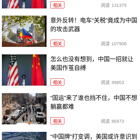
相关
阅读
131379
意外反转！电车“关税”竟成为中国
的攻击武器
相关
阅读
107908
怎么也没有想到，中国一招就让
美国作茧自缚
相关
阅读
99853
“国运”来了谁也挡不住，中国不想
躺赢都难
相关
阅读
86973
“中国牌”打变调，美国或许意识到