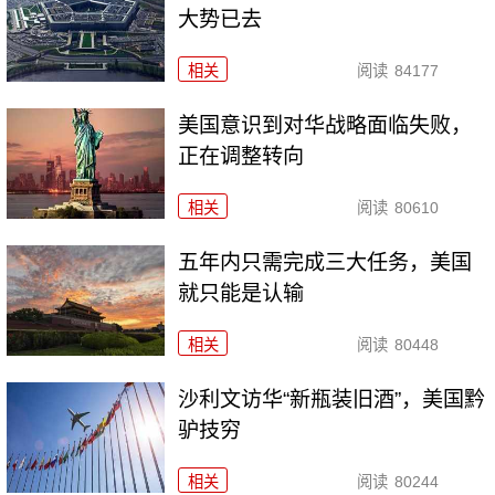
大势已去
相关
阅读
84177
美国意识到对华战略面临失败，
正在调整转向
相关
阅读
80610
五年内只需完成三大任务，美国
就只能是认输
相关
阅读
80448
沙利文访华“新瓶装旧酒”，美国黔
驴技穷
相关
阅读
80244