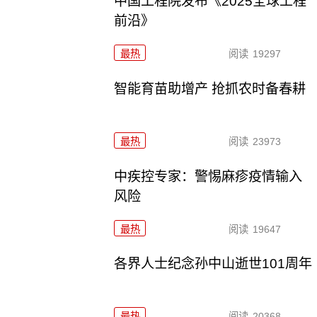
中国工程院发布《2025全球工程
前沿》
最热
阅读
19297
智能育苗助增产 抢抓农时备春耕
最热
阅读
23973
中疾控专家：警惕麻疹疫情输入
风险
最热
阅读
19647
各界人士纪念孙中山逝世101周年
最热
阅读
20368