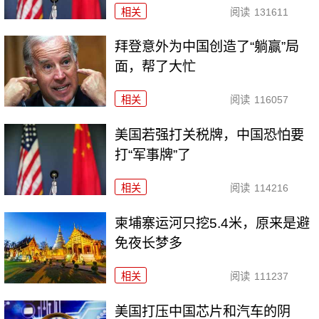
相关
阅读
131611
拜登意外为中国创造了“躺赢”局
面，帮了大忙
相关
阅读
116057
美国若强打关税牌，中国恐怕要
打“军事牌”了
相关
阅读
114216
柬埔寨运河只挖5.4米，原来是避
免夜长梦多
相关
阅读
111237
美国打压中国芯片和汽车的阴