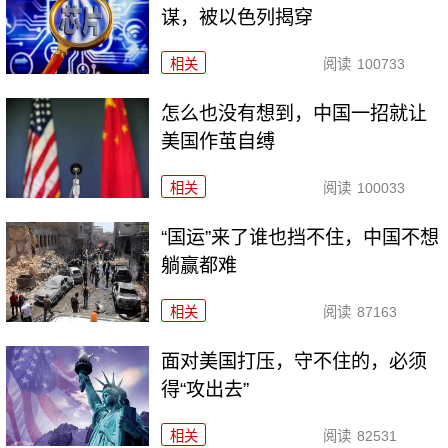
谋，被以色列揭穿
相关
阅读
100733
怎么也没有想到，中国一招就让
美国作茧自缚
相关
阅读
100033
“国运”来了谁也挡不住，中国不想
躺赢都难
相关
阅读
87163
面对美国打压，守不住的，必须
得“攻出去”
相关
阅读
82531