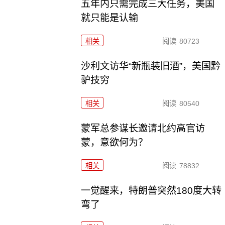
五年内只需完成三大任务，美国
就只能是认输
相关
阅读
80723
沙利文访华“新瓶装旧酒”，美国黔
驴技穷
相关
阅读
80540
​蒙军总参谋长邀请北约高官访
蒙，意欲何为？
相关
阅读
78832
一觉醒来，特朗普突然180度大转
弯了