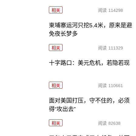
相关
阅读
114298
柬埔寨运河只挖5.4米，原来是避
免夜长梦多
相关
阅读
111329
十字路口：美元危机，若隐若现
相关
阅读
110661
面对美国打压，守不住的，必须
得“攻出去”
相关
阅读
82638