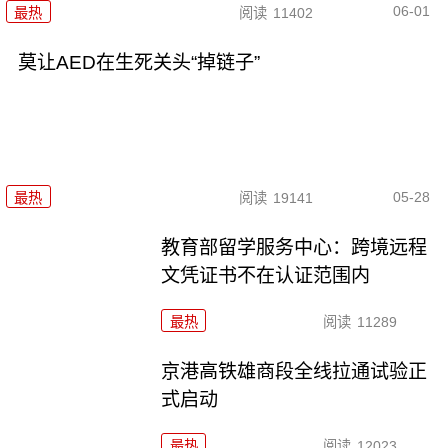
06-01
最热
阅读
11402
莫让AED在生死关头“掉链子”
05-28
最热
阅读
19141
教育部留学服务中心：跨境远程
文凭证书不在认证范围内
最热
阅读
11289
京港高铁雄商段全线拉通试验正
式启动
最热
阅读
12023