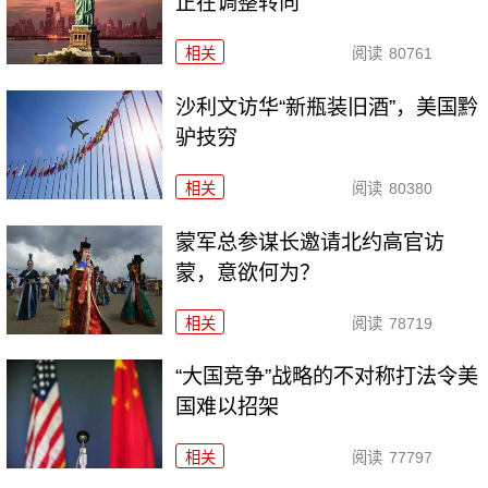
正在调整转向
相关
阅读
80761
沙利文访华“新瓶装旧酒”，美国黔
驴技穷
相关
阅读
80380
​蒙军总参谋长邀请北约高官访
蒙，意欲何为？
相关
阅读
78719
“大国竞争”战略的不对称打法令美
国难以招架
相关
阅读
77797