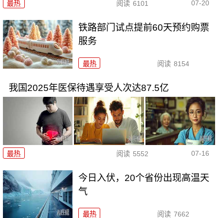
07-20
最热
阅读
6101
铁路部门试点提前60天预约购票
服务
最热
阅读
8154
我国2025年医保待遇享受人次达87.5亿
07-16
最热
阅读
5552
今日入伏，20个省份出现高温天
气
最热
阅读
7662