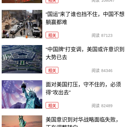
相关
阅读
108047
“国运”来了谁也挡不住，中国不想
躺赢都难
相关
阅读
87123
“中国牌”打变调，美国或许意识到
大势已去
相关
阅读
84346
面对美国打压，守不住的，必须
得“攻出去”
相关
阅读
82489
美国意识到对华战略面临失败，