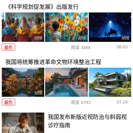
《科学规划促发展》出版发行
08-03
最热
阅读
3488
我国将统筹推进革命文物环境整治工程
07-29
最热
阅读
6783
我国发布新版近视防治与斜弱视
诊疗指南