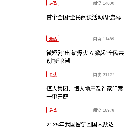
最热
阅读
14090
首个全国“全民阅读活动周”启幕
最热
阅读
11489
微短剧“出海”爆火 AI掀起“全民共
创”新浪潮
最热
阅读
21127
恒大集团、恒大地产及许家印案
一审开庭
最热
阅读
15978
2025年我国留学回国人数达