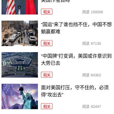
美国作茧自缚
相关
阅读
100006
“国运”来了谁也挡不住，中国不想
躺赢都难
相关
阅读
87130
“中国牌”打变调，美国或许意识到
大势已去
相关
阅读
84362
面对美国打压，守不住的，必须
得“攻出去”
相关
阅读
82497