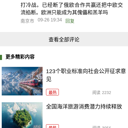
打冷战。已经断了俄欧合作共赢还把中欧交
流掐断。欧洲只能成为其傀儡和羔羊吗
09-26 19:34
南京市
回复
查看全部评论
更多精彩内容
123个职业标准向社会公开征求意
见
最热
阅读
2232
全国海洋旅游消费潜力持续释放
最热
阅读
3056