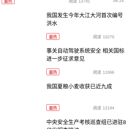
06-24
最热
阅读
13791
我国发生今年大江大河首次编号
洪水
最热
阅读
10270
事关自动驾驶系统安全 相关国标
进一步征求意见
最热
阅读
11066
我国夏粮小麦收获已近九成
最热
阅读
12194
中央安全生产考核巡查组已进驻8