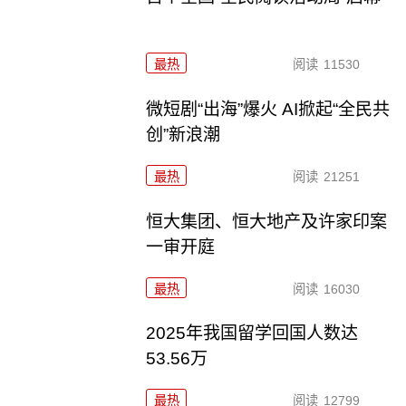
最热
阅读
11530
微短剧“出海”爆火 AI掀起“全民共
创”新浪潮
最热
阅读
21251
恒大集团、恒大地产及许家印案
一审开庭
最热
阅读
16030
2025年我国留学回国人数达
53.56万
最热
阅读
12799