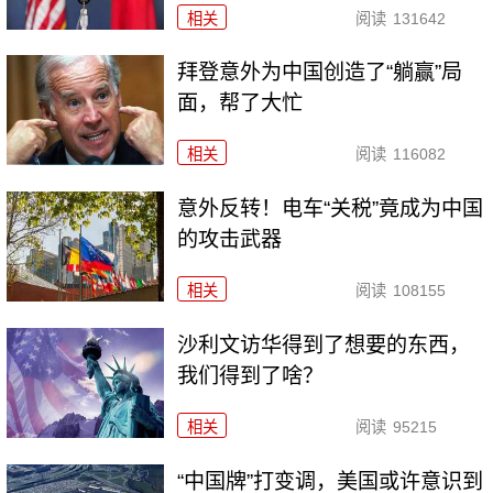
相关
阅读
131642
拜登意外为中国创造了“躺赢”局
面，帮了大忙
相关
阅读
116082
意外反转！电车“关税”竟成为中国
的攻击武器
相关
阅读
108155
沙利文访华得到了想要的东西，
我们得到了啥？
相关
阅读
95215
“中国牌”打变调，美国或许意识到