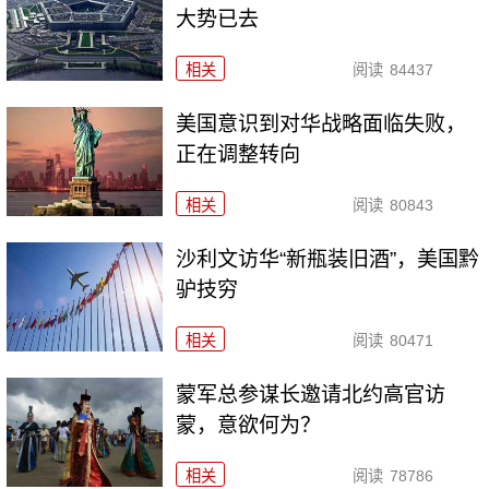
大势已去
相关
阅读
84437
美国意识到对华战略面临失败，
正在调整转向
相关
阅读
80843
沙利文访华“新瓶装旧酒”，美国黔
驴技穷
相关
阅读
80471
​蒙军总参谋长邀请北约高官访
蒙，意欲何为？
相关
阅读
78786