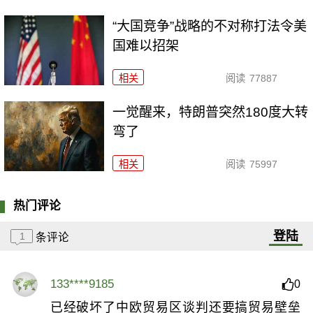
“大国竞争”战略的不对称打法令美
国难以招架
相关
阅读
77887
一觉醒来，特朗普突然180度大转
弯了
相关
阅读
75997
热门评论
登陆
1
条评论
133****9185
0
已经破坏了中欧贸易区谈判还要搞贸易壁垒