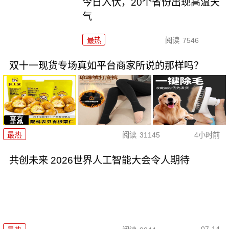
今日入伏，20个省份出现高温天
气
最热
阅读
7546
双十一现货专场真如平台商家所说的那样吗？
最热
阅读
31145
4小时前
共创未来 2026世界人工智能大会令人期待