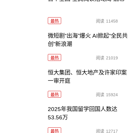
最热
阅读
11458
微短剧“出海”爆火 AI掀起“全民共
创”新浪潮
最热
阅读
21019
恒大集团、恒大地产及许家印案
一审开庭
最热
阅读
15924
2025年我国留学回国人数达
53.56万
最热
阅读
12717