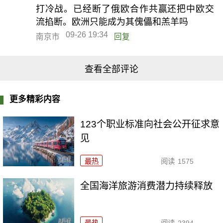
打冷战。已经断了俄欧合作共赢还把中欧交
流掐断。欧洲只能成为其傀儡和羔羊吗
09-26 19:34
南京市
回复
查看全部评论
更多精彩内容
123个职业标准向社会公开征求意
见
最热
阅读
1575
全国海洋旅游消费潜力持续释放
最热
阅读
2394