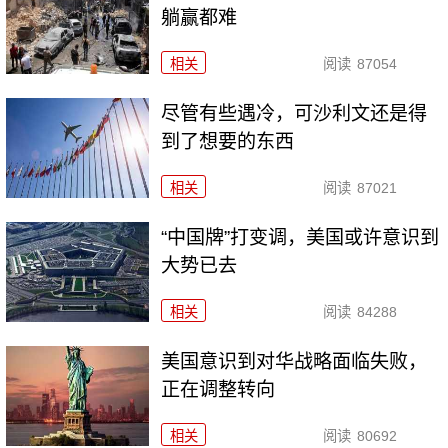
躺赢都难
相关
阅读
87054
尽管有些遇冷，可沙利文还是得
到了想要的东西
相关
阅读
87021
“中国牌”打变调，美国或许意识到
大势已去
相关
阅读
84288
美国意识到对华战略面临失败，
正在调整转向
相关
阅读
80692