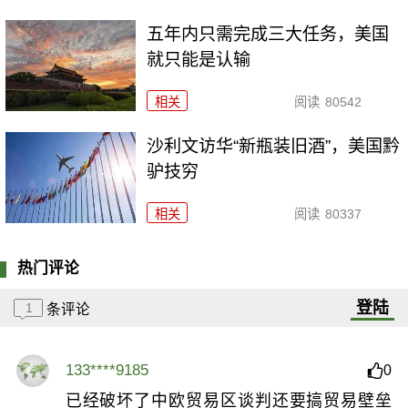
五年内只需完成三大任务，美国
就只能是认输
相关
阅读
80542
沙利文访华“新瓶装旧酒”，美国黔
驴技穷
相关
阅读
80337
热门评论
登陆
1
条评论
133****9185
0
已经破坏了中欧贸易区谈判还要搞贸易壁垒