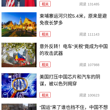
相关
阅读
131485
柬埔寨运河只挖5.4米，原来是避
免夜长梦多
相关
阅读
111143
意外反转！电车“关税”竟成为中国
的攻击武器
相关
阅读
107988
美国打压中国芯片和汽车的阴
谋，被以色列揭穿
相关
阅读
100623
“国运”来了谁也挡不住，中国不想