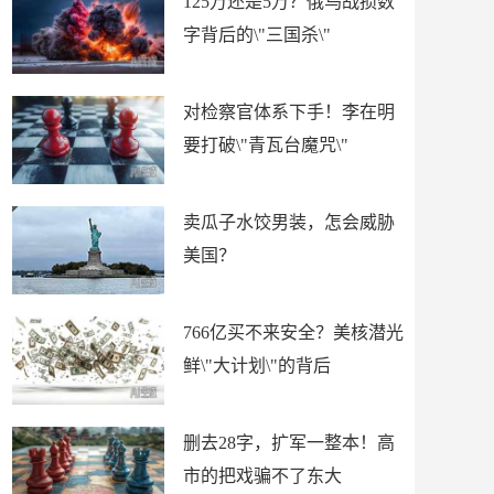
125万还是5万？俄乌战损数
字背后的\"三国杀\"
对检察官体系下手！李在明
要打破\"青瓦台魔咒\"
卖瓜子水饺男装，怎会威胁
美国？
766亿买不来安全？美核潜光
鲜\"大计划\"的背后
删去28字，扩军一整本！高
市的把戏骗不了东大