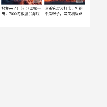
报复来了！苏-57雷霆一
波斯第27波打击，打的
击，7000吨粮船沉海底
不是靶子，是美利坚命
门