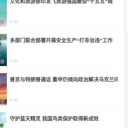
文化和旅游部印发《旅游强国建设“十五五”规
划》
07-09
多部门联合部署开展安全生产“打非治违”工作
07-09
普京与特朗普通话 重申仍倾向政治解决乌克兰问
题
07-09
守护蓝天精灵 我国鸟类保护取得新成效