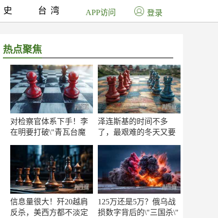
历史
台湾
APP访问
登录
热点聚焦
对检察官体系下手！李
泽连斯基的时间不多
在明要打破\"青瓦台魔
了，最艰难的冬天又要
咒\"
来了
信息量很大！歼20越肩
125万还是5万？俄乌战
反杀，美西方都不淡定
损数字背后的\"三国杀\"