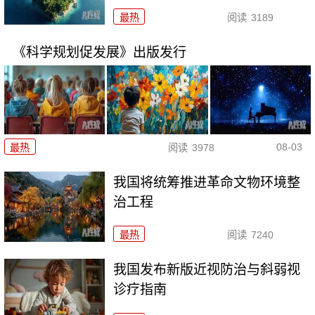
最热
阅读
3189
《科学规划促发展》出版发行
08-03
最热
阅读
3978
我国将统筹推进革命文物环境整
治工程
最热
阅读
7240
我国发布新版近视防治与斜弱视
诊疗指南