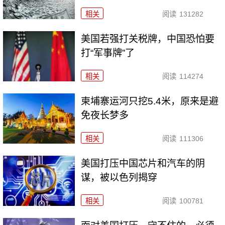
相关
阅读
131282
美国若强打关税牌，中国恐怕要
打“军事牌”了
相关
阅读
114274
柬埔寨运河只挖5.4米，原来是避
免夜长梦多
相关
阅读
111306
美国打压中国芯片和汽车的阴
谋，被以色列揭穿
相关
阅读
100781