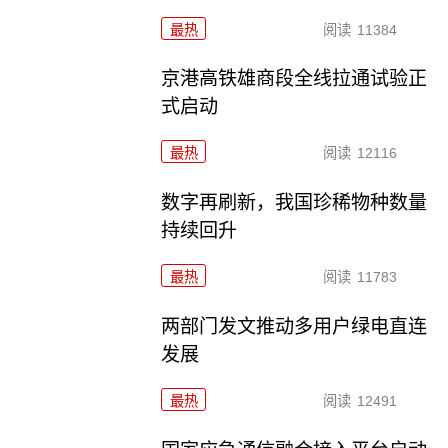
最热
阅读
11384
京港高铁雄商段全线拉通试验正
式启动
最热
阅读
12116
数字再刷新，我国珍稀物种数量
持续回升
最热
阅读
11783
两部门发文推动多用户绿电直连
发展
最热
阅读
12491