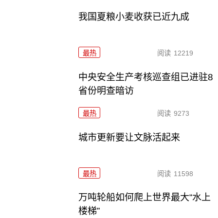
我国夏粮小麦收获已近九成
最热
阅读
12219
中央安全生产考核巡查组已进驻8
省份明查暗访
最热
阅读
9273
城市更新要让文脉活起来
最热
阅读
11598
万吨轮船如何爬上世界最大“水上
楼梯”