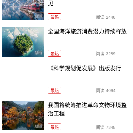
见
最热
阅读
2448
全国海洋旅游消费潜力持续释放
最热
阅读
3289
《科学规划促发展》出版发行
最热
阅读
4094
我国将统筹推进革命文物环境整
治工程
最热
阅读
7345