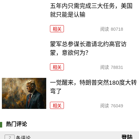
五年内只需完成三大任务，美国
就只能是认输
相关
阅读
80718
​蒙军总参谋长邀请北约高官访
蒙，意欲何为？
相关
阅读
78831
一觉醒来，特朗普突然180度大转
弯了
相关
阅读
76049
热门评论
登陆
2
条评论