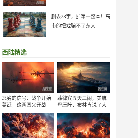
删去28字，扩军一整本！高
市的把戏骗不了东大
西陆精选
恶劣的信号：战争开始
菲律宾五天三闹，美航
蔓延，这两国又开战
母压阵，布林肯说了大
了！
实话