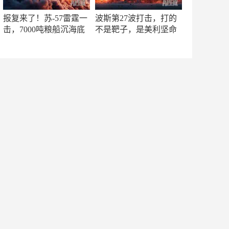
报复来了！苏-57雷霆一
波斯第27波打击，打的
击，7000吨粮船沉海底
不是靶子，是美利坚命
门