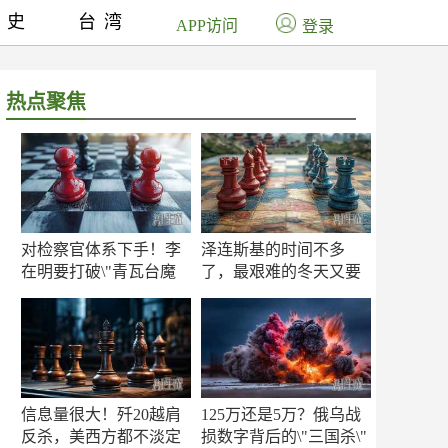
历史
台湾
APP访问
登录
热点聚焦
对检察官体系下手！李
泽连斯基的时间不多
在明要打破\"青瓦台魔
了，最艰难的冬天又要
咒\"
来了
信息量很大！歼20越肩
125万还是5万？俄乌战
反杀，美西方都不淡定
损数字背后的\"三国杀\"