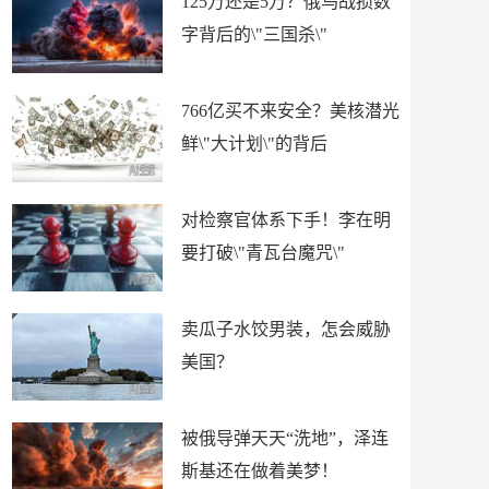
125万还是5万？俄乌战损数
字背后的\"三国杀\"
766亿买不来安全？美核潜光
鲜\"大计划\"的背后
对检察官体系下手！李在明
要打破\"青瓦台魔咒\"
卖瓜子水饺男装，怎会威胁
美国？
被俄导弹天天“洗地”，泽连
斯基还在做着美梦！