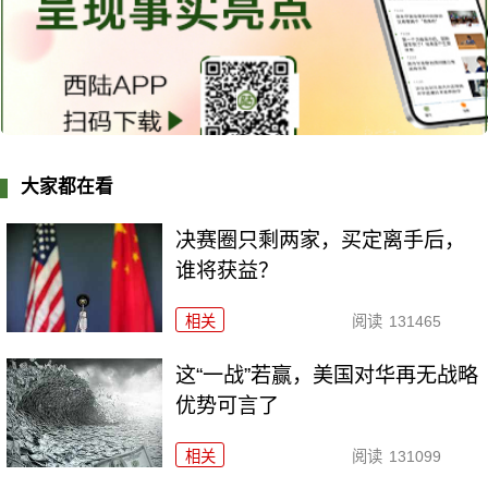
大家都在看
决赛圈只剩两家，买定离手后，
谁将获益？
相关
阅读
131465
这“一战”若赢，美国对华再无战略
优势可言了
相关
阅读
131099