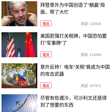
拜登意外为中国创造了“躺赢”局
面，帮了大忙
相关
阅读
115926
美国若强打关税牌，中国恐怕要
打“军事牌”了
相关
阅读
114090
意外反转！电车“关税”竟成为中国
的攻击武器
相关
阅读
107971
尽管有些遇冷，可沙利文还是得
到了想要的东西