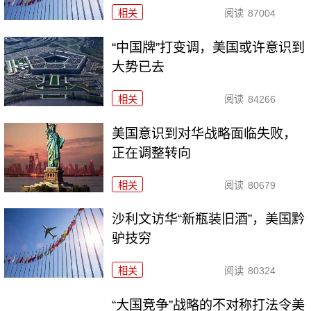
相关
阅读
87004
“中国牌”打变调，美国或许意识到
大势已去
相关
阅读
84266
美国意识到对华战略面临失败，
正在调整转向
相关
阅读
80679
沙利文访华“新瓶装旧酒”，美国黔
驴技穷
相关
阅读
80324
“大国竞争”战略的不对称打法令美