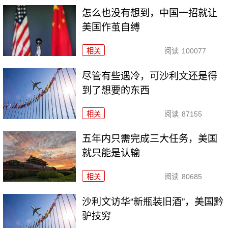
怎么也没有想到，中国一招就让
美国作茧自缚
相关
阅读
100077
尽管有些遇冷，可沙利文还是得
到了想要的东西
相关
阅读
87155
五年内只需完成三大任务，美国
就只能是认输
相关
阅读
80685
沙利文访华“新瓶装旧酒”，美国黔
驴技穷