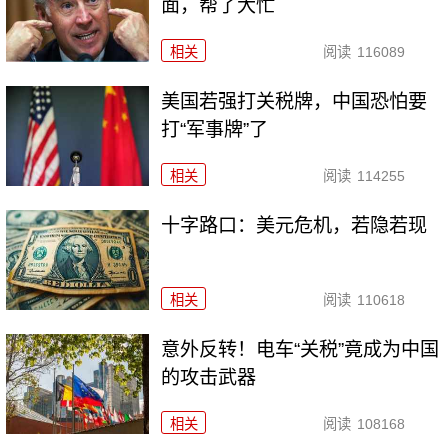
面，帮了大忙
相关
阅读
116089
美国若强打关税牌，中国恐怕要
打“军事牌”了
相关
阅读
114255
十字路口：美元危机，若隐若现
相关
阅读
110618
意外反转！电车“关税”竟成为中国
的攻击武器
相关
阅读
108168