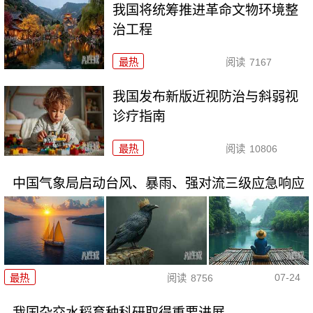
我国将统筹推进革命文物环境整
治工程
最热
阅读
7167
我国发布新版近视防治与斜弱视
诊疗指南
最热
阅读
10806
中国气象局启动台风、暴雨、强对流三级应急响应
07-24
最热
阅读
8756
我国杂交水稻育种科研取得重要进展