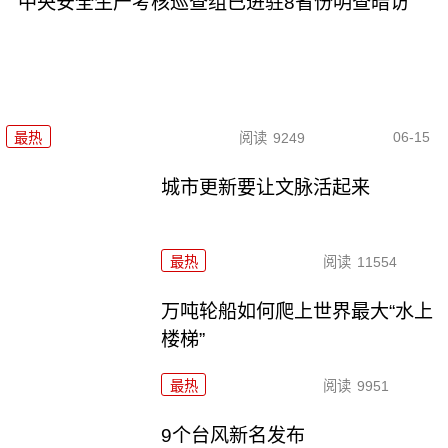
中央安全生产考核巡查组已进驻8省份明查暗访
06-15
最热
阅读
9249
城市更新要让文脉活起来
最热
阅读
11554
万吨轮船如何爬上世界最大“水上
楼梯”
最热
阅读
9951
9个台风新名发布