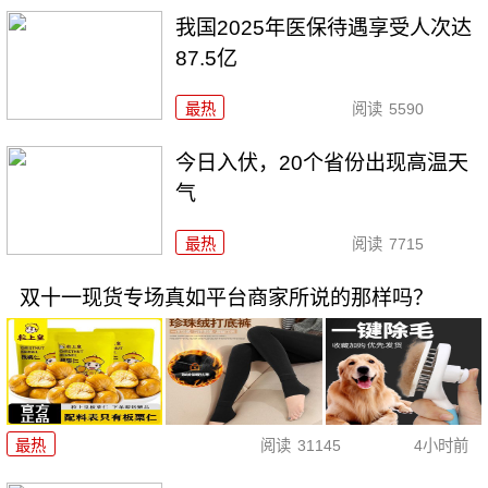
我国2025年医保待遇享受人次达
87.5亿
最热
阅读
5590
今日入伏，20个省份出现高温天
气
最热
阅读
7715
双十一现货专场真如平台商家所说的那样吗？
最热
阅读
31145
4小时前