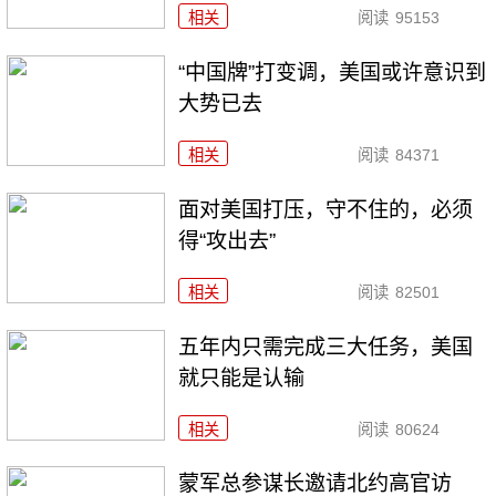
相关
阅读
95153
“中国牌”打变调，美国或许意识到
大势已去
相关
阅读
84371
面对美国打压，守不住的，必须
得“攻出去”
相关
阅读
82501
五年内只需完成三大任务，美国
就只能是认输
相关
阅读
80624
​蒙军总参谋长邀请北约高官访