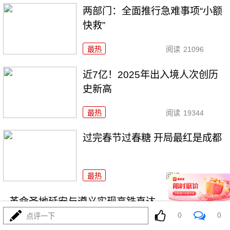
两部门：全面推行急难事项“小额
快救”
最热
阅读
21096
近7亿！2025年出入境人次创历
史新高
最热
阅读
19344
过完春节过春糖 开局最红是成都
最热
阅读
23884
革命圣地延安与遵义实现高铁直达
0
0
点评一下