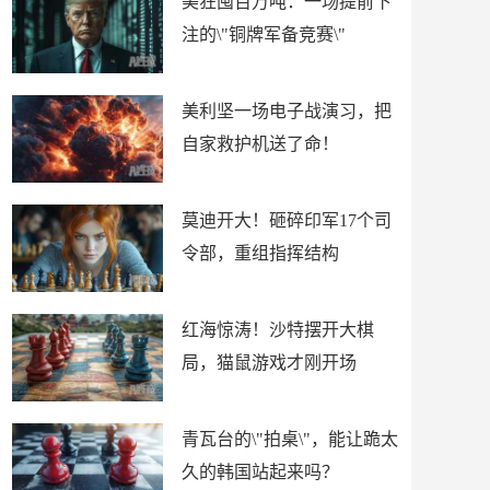
美狂囤百万吨：一场提前下
注的\"铜牌军备竞赛\"
美利坚一场电子战演习，把
自家救护机送了命！
莫迪开大！砸碎印军17个司
令部，重组指挥结构
红海惊涛！沙特摆开大棋
局，猫鼠游戏才刚开场
青瓦台的\"拍桌\"，能让跪太
久的韩国站起来吗？