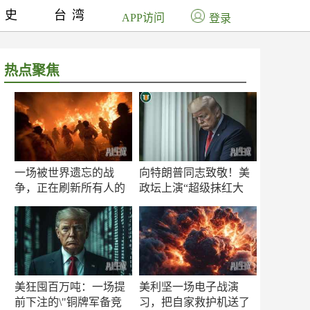
历史
台湾
APP访问
登录
热点聚焦
一场被世界遗忘的战
向特朗普同志致敬！美
争，正在刷新所有人的
政坛上演“超级抹红大
认知
赛”
美狂囤百万吨：一场提
美利坚一场电子战演
前下注的\"铜牌军备竞
习，把自家救护机送了