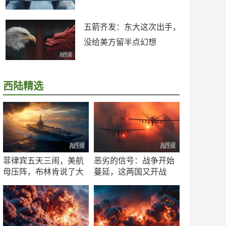
五箭齐发：东大这次出手，
没给美方留半点幻想
西陆精选
菲律宾五天三闹，美航
恶劣的信号：战争开始
母压阵，布林肯说了大
蔓延，这两国又开战
实话
了！