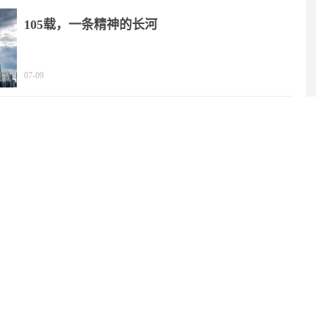
105载，一条精神的长河
07-09
2025年我国文化产业营收规模突破20万亿元
06-29
中国代表：绝不允许“新型军国主义”成势为患
06-29
两部门就养老服务师职业资格制度出台暂行规定