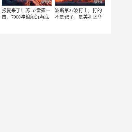
报复来了！苏-57雷霆一
波斯第27波打击，打的
击，7000吨粮船沉海底
不是靶子，是美利坚命
门