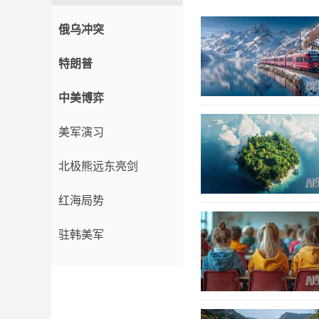
俄乌冲突
特朗普
中美博弈
美军演习
北极熊远东亮剑
红海局势
驻韩美军