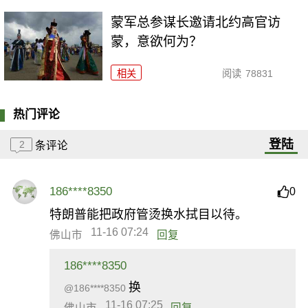
​蒙军总参谋长邀请北约高官访
蒙，意欲何为？
相关
阅读
78831
热门评论
登陆
2
条评论
186****8350
0
特朗普能把政府管烫换水拭目以待。
11-16 07:24
佛山市
回复
186****8350
换
@186****8350
11-16 07:25
佛山市
回复