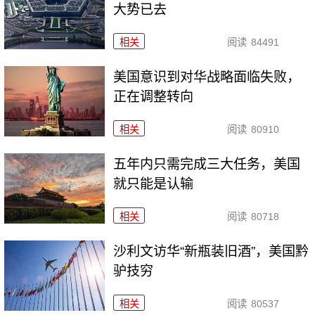
大势已去
相关
阅读
84491
美国意识到对华战略面临失败，
正在调整转向
相关
阅读
80910
五年内只需完成三大任务，美国
就只能是认输
相关
阅读
80718
沙利文访华“新瓶装旧酒”，美国黔
驴技穷
相关
阅读
80537