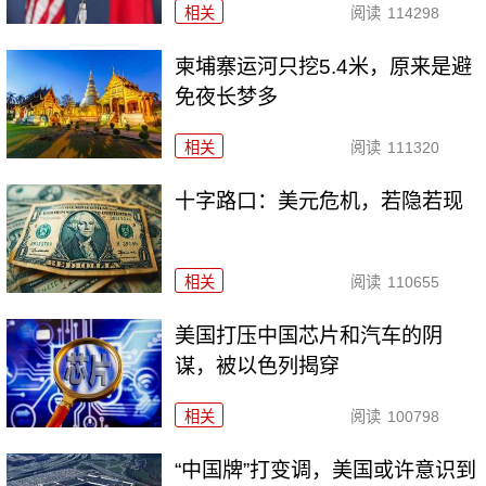
相关
阅读
114298
柬埔寨运河只挖5.4米，原来是避
免夜长梦多
相关
阅读
111320
十字路口：美元危机，若隐若现
相关
阅读
110655
美国打压中国芯片和汽车的阴
谋，被以色列揭穿
相关
阅读
100798
“中国牌”打变调，美国或许意识到