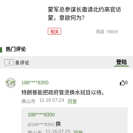
​蒙军总参谋长邀请北约高官访
蒙，意欲何为？
相关
阅读
78839
热门评论
登陆
2
条评论
186****8350
0
特朗普能把政府管烫换水拭目以待。
11-16 07:24
佛山市
回复
186****8350
换
@186****8350
11-16 07:25
佛山市
回复