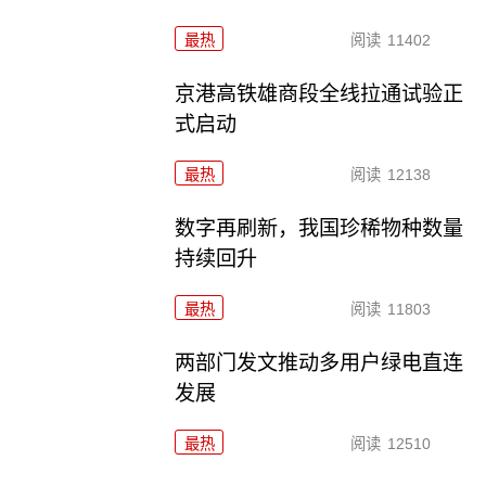
最热
阅读
11402
京港高铁雄商段全线拉通试验正
式启动
最热
阅读
12138
数字再刷新，我国珍稀物种数量
持续回升
最热
阅读
11803
两部门发文推动多用户绿电直连
发展
最热
阅读
12510