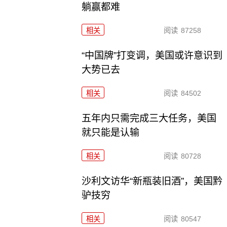
躺赢都难
相关
阅读
87258
“中国牌”打变调，美国或许意识到
大势已去
相关
阅读
84502
五年内只需完成三大任务，美国
就只能是认输
相关
阅读
80728
沙利文访华“新瓶装旧酒”，美国黔
驴技穷
相关
阅读
80547