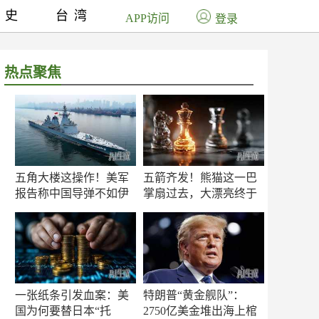
历史
台湾
APP访问
登录
热点聚焦
五角大楼这操作！美军
五箭齐发！熊猫这一巴
报告称中国导弹不如伊
掌扇过去，大漂亮终于
朗？
知疼
一张纸条引发血案：美
特朗普“黄金舰队”：
国为何要替日本“托
2750亿美金堆出海上棺