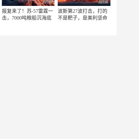
报复来了！苏-57雷霆一
波斯第27波打击，打的
击，7000吨粮船沉海底
不是靶子，是美利坚命
门