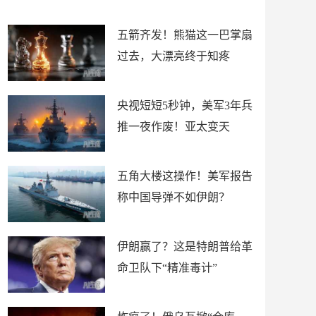
底”？
材
五箭齐发！熊猫这一巴掌扇
过去，大漂亮终于知疼
央视短短5秒钟，美军3年兵
推一夜作废！亚太变天
五角大楼这操作！美军报告
称中国导弹不如伊朗？
伊朗赢了？这是特朗普给革
命卫队下“精准毒计”