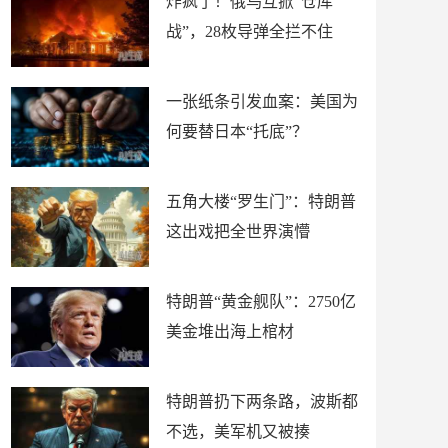
炸疯了！俄乌互掀“仓库
战”，28枚导弹全拦不住
一张纸条引发血案：美国为
何要替日本“托底”？
五角大楼“罗生门”：特朗普
这出戏把全世界演懵
特朗普“黄金舰队”：2750亿
美金堆出海上棺材
特朗普扔下两条路，波斯都
不选，美军机又被揍