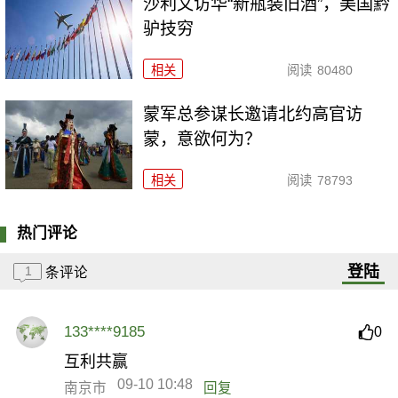
沙利文访华“新瓶装旧酒”，美国黔
驴技穷
相关
阅读
80480
​蒙军总参谋长邀请北约高官访
蒙，意欲何为？
相关
阅读
78793
热门评论
登陆
1
条评论
133****9185
0
互利共赢
09-10 10:48
南京市
回复