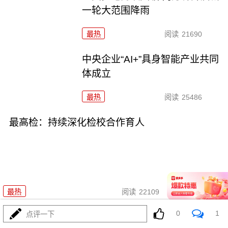
一轮大范围降雨
最热
阅读
21690
中央企业“AI+”具身智能产业共同
体成立
最热
阅读
25486
最高检：持续深化检校合作育人
02-11
最热
阅读
22109
0
1
点评一下
税收数据显示：我国经济社会绿