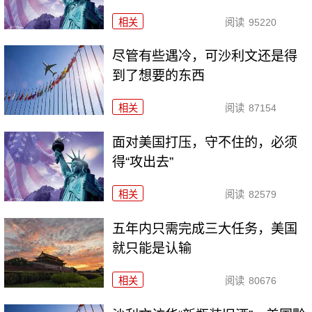
相关
阅读
95220
尽管有些遇冷，可沙利文还是得
到了想要的东西
相关
阅读
87154
面对美国打压，守不住的，必须
得“攻出去”
相关
阅读
82579
五年内只需完成三大任务，美国
就只能是认输
相关
阅读
80676