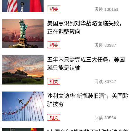
相关
阅读
100151
美国意识到对华战略面临失败，
正在调整转向
相关
阅读
80937
五年内只需完成三大任务，美国
就只能是认输
相关
阅读
80747
沙利文访华“新瓶装旧酒”，美国黔
驴技穷
相关
阅读
80564