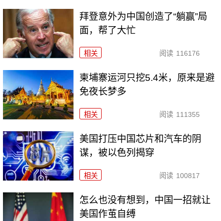
拜登意外为中国创造了“躺赢”局
面，帮了大忙
相关
阅读
116176
柬埔寨运河只挖5.4米，原来是避
免夜长梦多
相关
阅读
111355
美国打压中国芯片和汽车的阴
谋，被以色列揭穿
相关
阅读
100817
怎么也没有想到，中国一招就让
美国作茧自缚