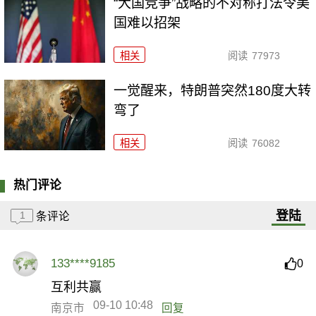
“大国竞争”战略的不对称打法令美
国难以招架
相关
阅读
77973
一觉醒来，特朗普突然180度大转
弯了
相关
阅读
76082
热门评论
登陆
1
条评论
133****9185
0
互利共赢
09-10 10:48
南京市
回复