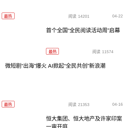
04-22
最热
阅读
14201
首个全国“全民阅读活动周”启幕
最热
阅读
11574
微短剧“出海”爆火 AI掀起“全民共创”新浪潮
04-16
最热
阅读
21353
恒大集团、恒大地产及许家印案
一审开庭