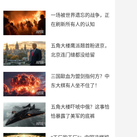
了
裤
一场被世界遗忘的战争，正
在刷新所有人的认知
五角大楼鹰派翘首盼进京，
北京连门缝都没给留
三国歃血为盟剑指何方？中
东大棋有人坐不住了！
五角大楼吓唬中俄？这事恰
恰暴露了美军的底裤