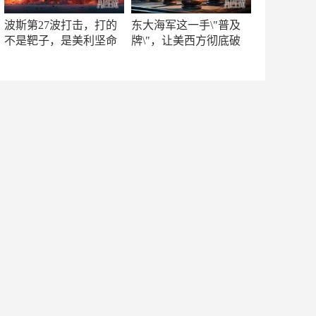
波斯第27波打击，打的
东大海军这一手\"普及
不是靶子，是美利坚命
牌\"，让美西方彻底破
门
防！