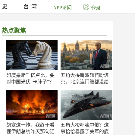
历史
台湾
APP访问
登录
热点聚焦
印度豪赌千亿卢比，要
五角大楼鹰派翘首盼进
对中国光伏“卡脖子”？
京，北京连门缝都没给
留
胡塞这一炸，我终于看
五角大楼吓唬中俄？这
懂伊朗总统昨天那句话
事恰恰暴露了美军的底