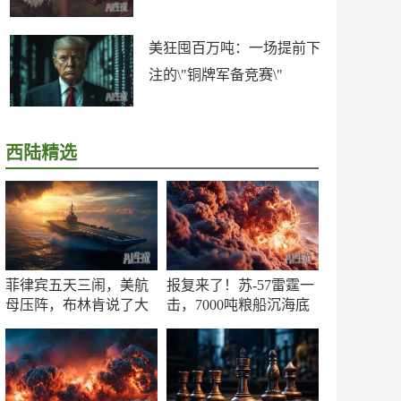
美狂囤百万吨：一场提前下
注的\"铜牌军备竞赛\"
西陆精选
菲律宾五天三闹，美航
报复来了！苏-57雷霆一
母压阵，布林肯说了大
击，7000吨粮船沉海底
实话