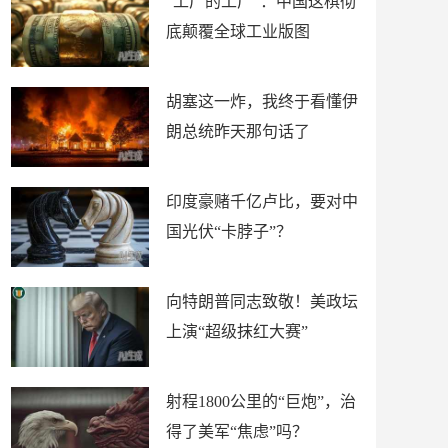
“工厂的工厂”：中国这棋彻
底颠覆全球工业版图
胡塞这一炸，我终于看懂伊
朗总统昨天那句话了
印度豪赌千亿卢比，要对中
国光伏“卡脖子”？
向特朗普同志致敬！美政坛
上演“超级抹红大赛”
射程1800公里的“巨炮”，治
得了美军“焦虑”吗？