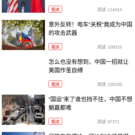
相关
阅读
114415
意外反转！电车“关税”竟成为中国
的攻击武器
相关
阅读
108310
怎么也没有想到，中国一招就让
美国作茧自缚
相关
阅读
100230
“国运”来了谁也挡不住，中国不想
躺赢都难
相关
阅读
87371