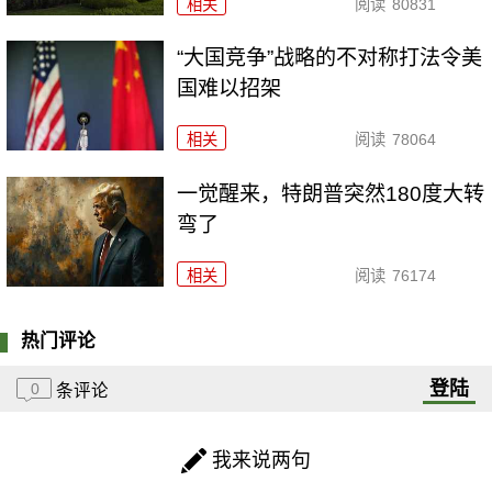
相关
阅读
80831
“大国竞争”战略的不对称打法令美
国难以招架
相关
阅读
78064
一觉醒来，特朗普突然180度大转
弯了
相关
阅读
76174
热门评论
登陆
0
条评论
我来说两句