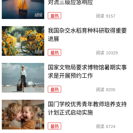
对流三级应急响应
最热
阅读
9157
我国杂交水稻育种科研取得重要
进展
最热
阅读
10329
国家文物局要求博物馆暑期实事
求是开展预约工作
最热
阅读
8205
国门学校优秀青年教师培养支持
计划正式启动实施
最热
阅读
6724